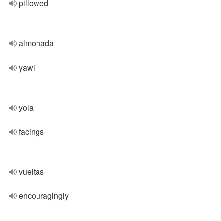
pillowed
almohada
yawl
yola
facings
vueltas
encouragingly