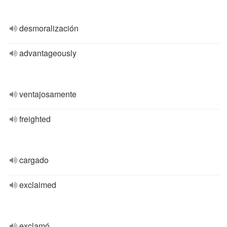
desmoralización
advantageously
ventajosamente
freighted
cargado
exclaimed
exclamó