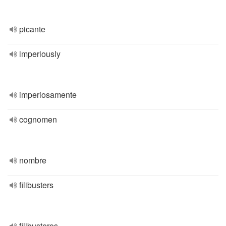
picante
imperiously
imperiosamente
cognomen
nombre
filibusters
filibusteros