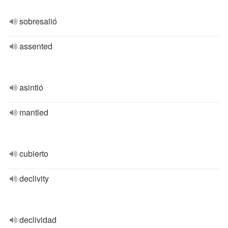
sobresalió
assented
asintió
mantled
cubierto
declivity
declividad