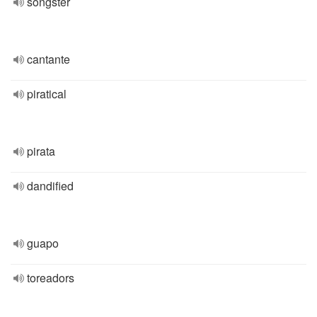
songster
cantante
piratical
pirata
dandified
guapo
toreadors