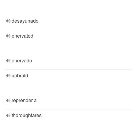
desayunado
enervated
enervado
upbraid
reprender a
thoroughfares