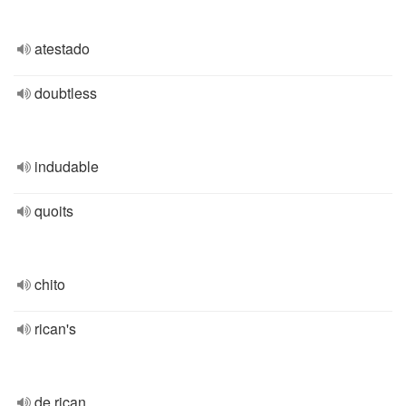
atestado
doubtless
indudable
quoits
chito
rican's
de rican