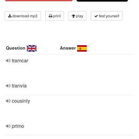
download mp3
print
play
test yourself
Question
Answer
tramcar
tranvía
cousinly
primo