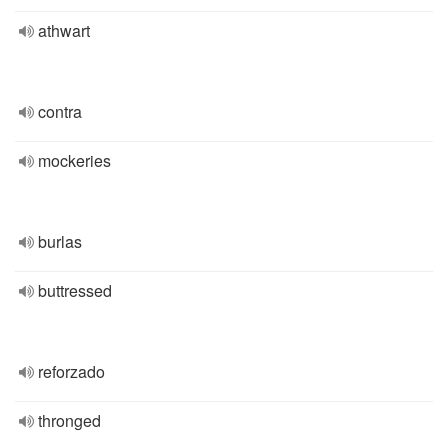
athwart
contra
mockeries
burlas
buttressed
reforzado
thronged