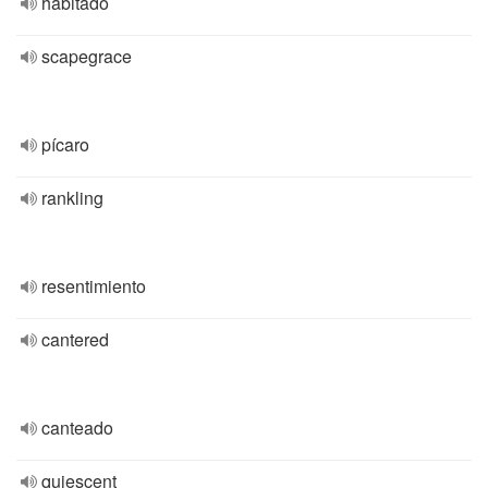
habitado
scapegrace
pícaro
rankling
resentimiento
cantered
canteado
quiescent