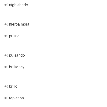
nightshade
hierba mora
puling
pulsando
brilliancy
brillo
repletion