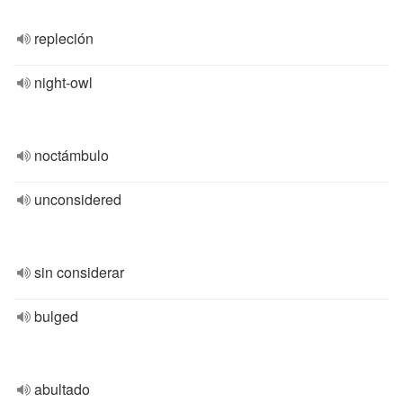
repleción
night-owl
noctámbulo
unconsidered
sin considerar
bulged
abultado