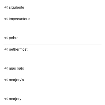
siguiente
impecunious
pobre
nethermost
más bajo
marjory's
marjory