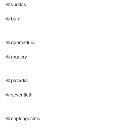
vueltas
burn
quemadura
roguery
picardía
seventieth
septuagésimo