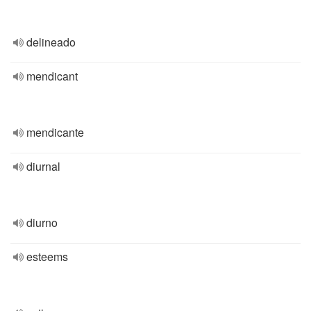
delineado
mendicant
mendicante
diurnal
diurno
esteems