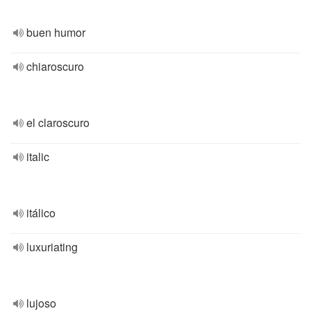
buen humor
chiaroscuro
el claroscuro
italic
itálico
luxuriating
lujoso