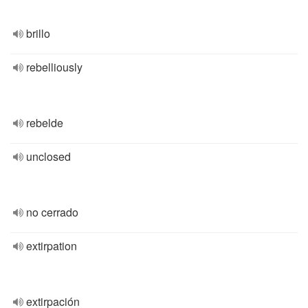
brillo
rebelliously
rebelde
unclosed
no cerrado
extirpation
extirpación