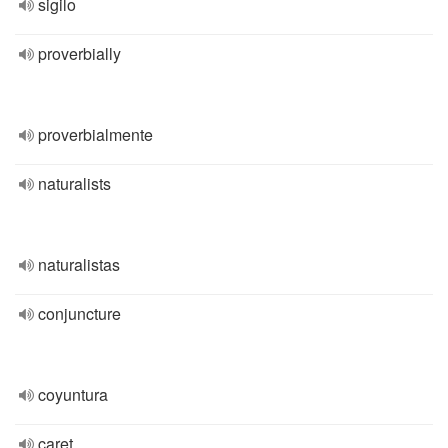
sigilo
proverbially
proverbialmente
naturalists
naturalistas
conjuncture
coyuntura
caret