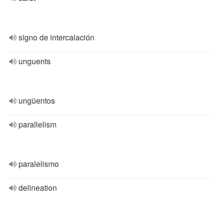
signo de intercalación
unguents
ungüentos
parallelism
paralelismo
delineation