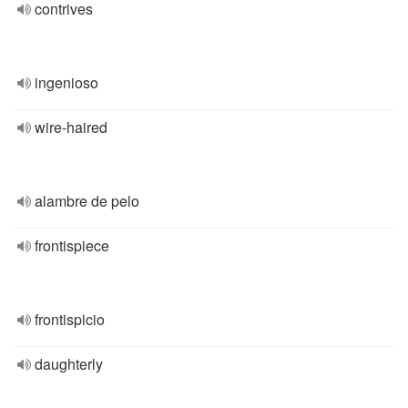
contrives
ingenioso
wire-haired
alambre de pelo
frontispiece
frontispicio
daughterly