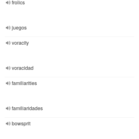
frolics
juegos
voracity
voracidad
familiarities
familiaridades
bowsprit