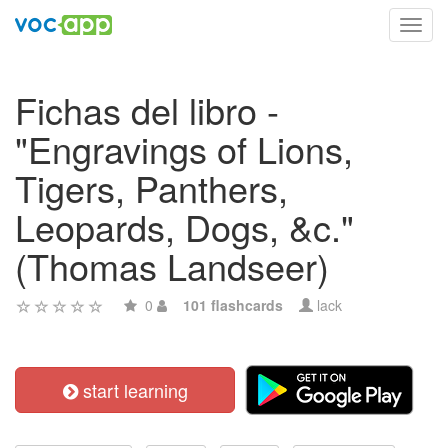
Toggl
navig
Fichas del libro -
"Engravings of Lions,
Tigers, Panthers,
Leopards, Dogs, &c."
(Thomas Landseer)
0
101 flashcards
lack
start learning