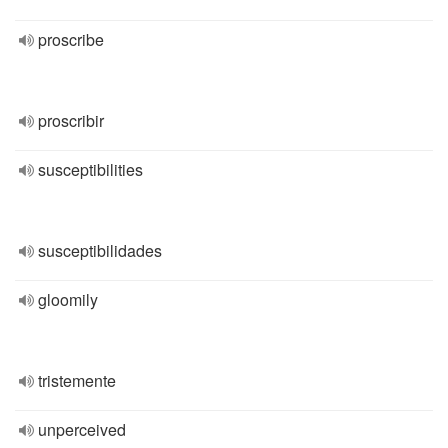
proscribe
proscribir
susceptibilities
susceptibilidades
gloomily
tristemente
unperceived