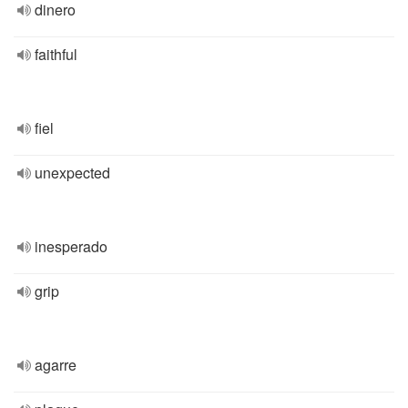
dinero
faithful
fiel
unexpected
inesperado
grip
agarre