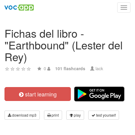
Toggl
navig
Fichas del libro -
"Earthbound" (Lester del
Rey)
0
101 flashcards
lack
start learning
download mp3
print
play
test yourself