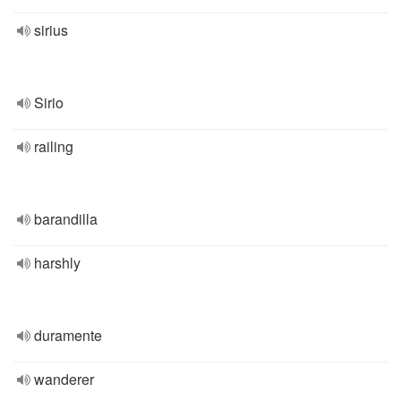
sirius
Sirio
railing
barandilla
harshly
duramente
wanderer