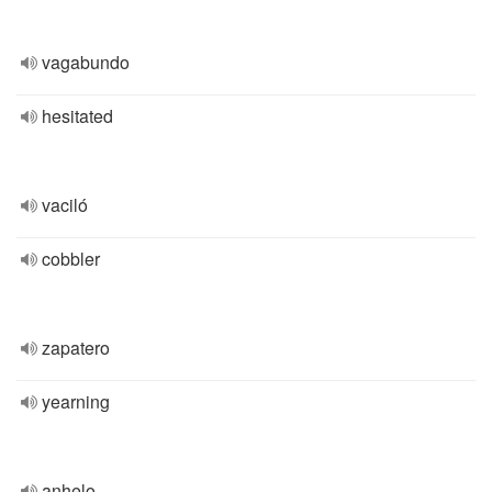
vagabundo
hesitated
vaciló
cobbler
zapatero
yearning
anhelo