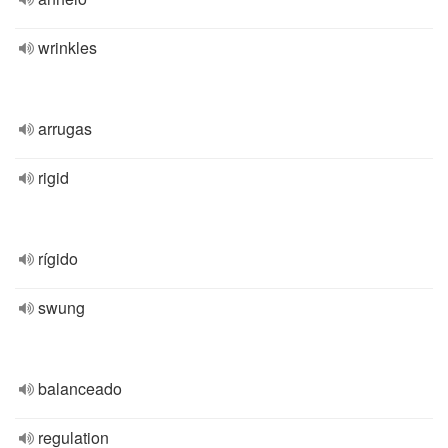
wrinkles
arrugas
rigid
rígido
swung
balanceado
regulation