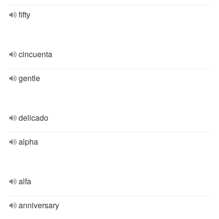
fifty
cincuenta
gentle
delicado
alpha
alfa
anniversary