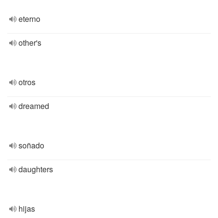
eterno
other's
otros
dreamed
soñado
daughters
hijas