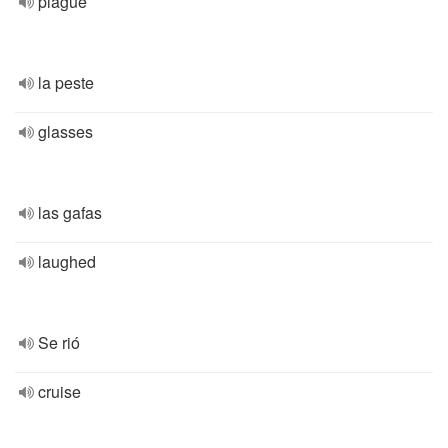
plague
la peste
glasses
las gafas
laughed
Se rió
cruise