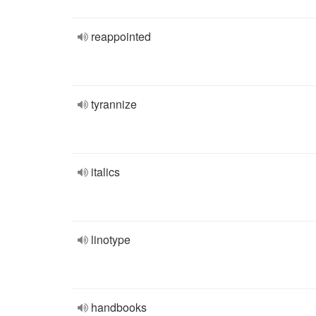
reappointed
tyrannize
italics
linotype
handbooks