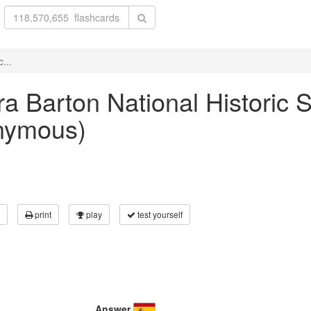
...
ara Barton National Historic 
nymous)
print
play
test yourself
Answer