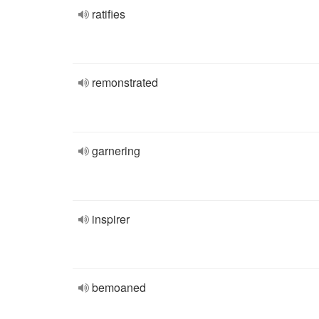
ratifies
remonstrated
garnering
inspirer
bemoaned