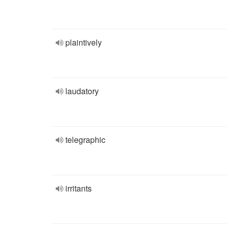
plaintively
laudatory
telegraphic
irritants