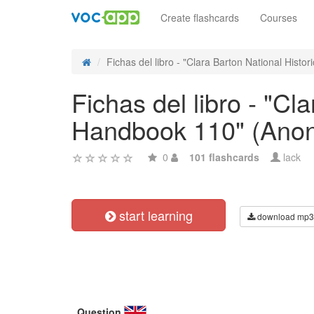
Create flashcards
Courses
Fichas del libro - "Clara Barton National Historic
Fichas del libro - "Cl
Handbook 110" (Ano
0
101 flashcards
lack
start learning
download mp3
Question