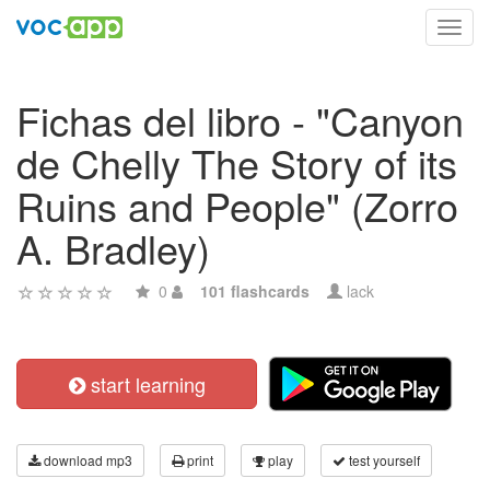
Toggl
navig
Fichas del libro - "Canyon
de Chelly The Story of its
Ruins and People" (Zorro
A. Bradley)
0
101 flashcards
lack
start learning
download mp3
print
play
test yourself