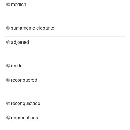
modish
sumamente elegante
adjoined
unido
reconquered
reconquistado
depredations