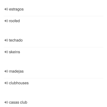
estragos
roofed
techado
skeins
madejas
clubhouses
casas club