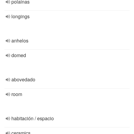
polainas
longings
anhelos
domed
abovedado
room
habitación / espacio
ceramics