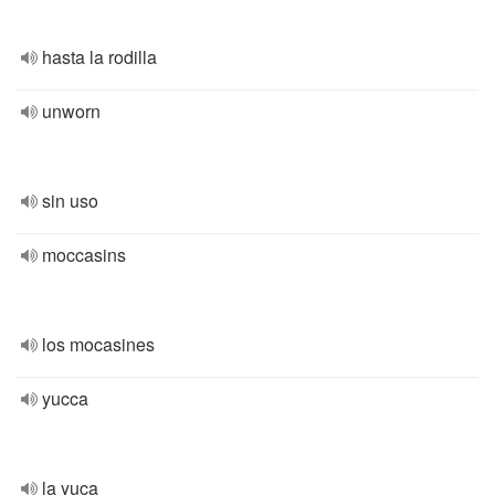
hasta la rodilla
unworn
sin uso
moccasins
los mocasines
yucca
la yuca