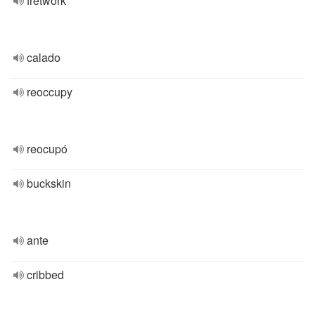
fretwork
calado
reoccupy
reocupó
buckskin
ante
cribbed