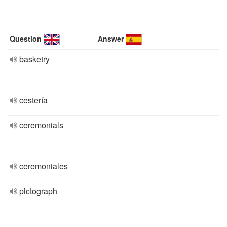
Question
Answer
basketry
cestería
ceremonials
ceremoniales
pictograph