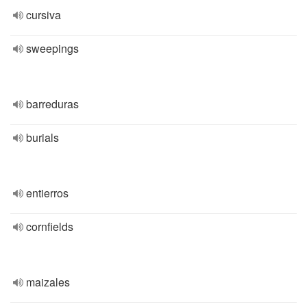
cursiva
sweepings
barreduras
burials
entierros
cornfields
maizales