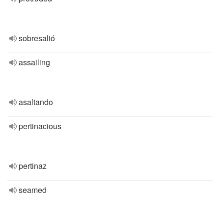
sobresalió
assailing
asaltando
pertinacious
pertinaz
seamed