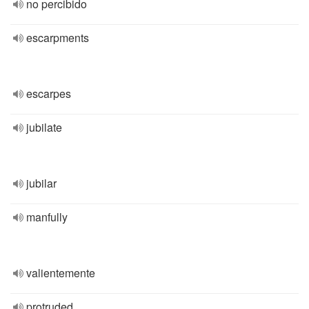
no percibido
escarpments
escarpes
jubilate
jubilar
manfully
valientemente
protruded