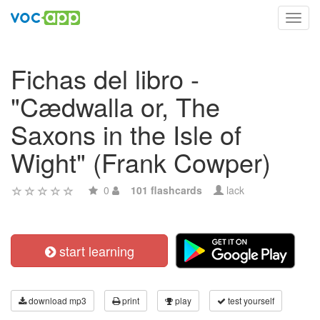
Toggl
navig
Fichas del libro -
"Cædwalla or, The
Saxons in the Isle of
Wight" (Frank Cowper)
0
101 flashcards
lack
start learning
download mp3
print
play
test yourself