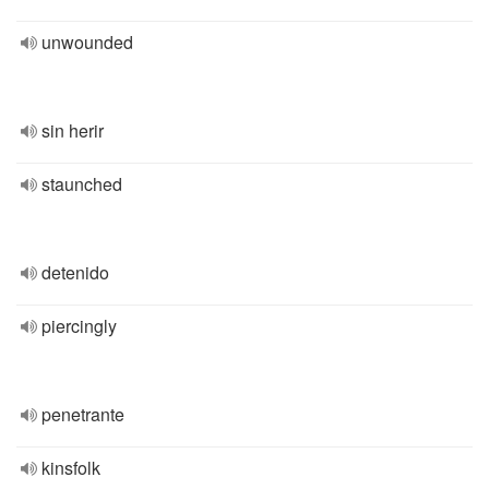
unwounded
sin herir
staunched
detenido
piercingly
penetrante
kinsfolk