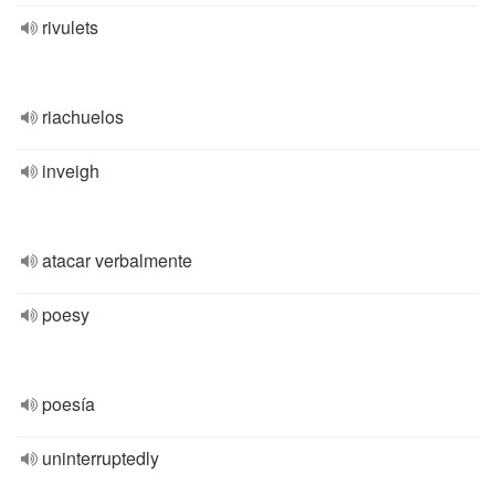
rivulets
riachuelos
inveigh
atacar verbalmente
poesy
poesía
uninterruptedly