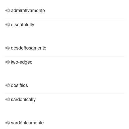
admirativamente
disdainfully
desdeñosamente
two-edged
dos filos
sardonically
sardónicamente