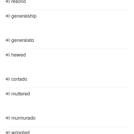
resonó
generalship
generalato
hewed
cortado
muttered
murmurado
wriggled