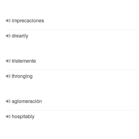
imprecaciones
drearily
tristemente
thronging
aglomeración
hospitably