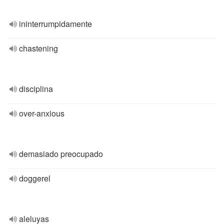
ininterrumpidamente
chastening
disciplina
over-anxious
demasiado preocupado
doggerel
aleluyas