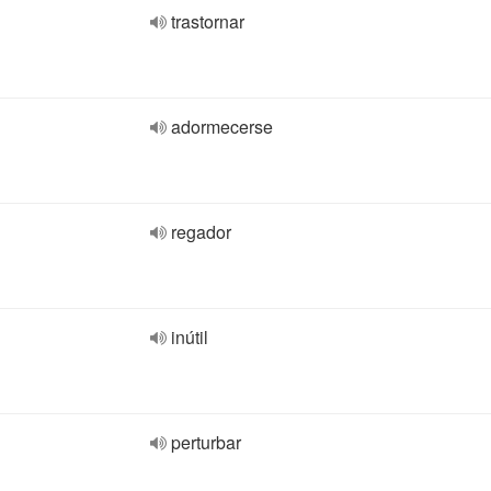
trastornar
adormecerse
regador
inútil
perturbar