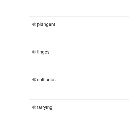
plangent
tinges
solitudes
tarrying