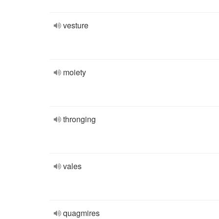
vesture
moiety
thronging
vales
quagmires