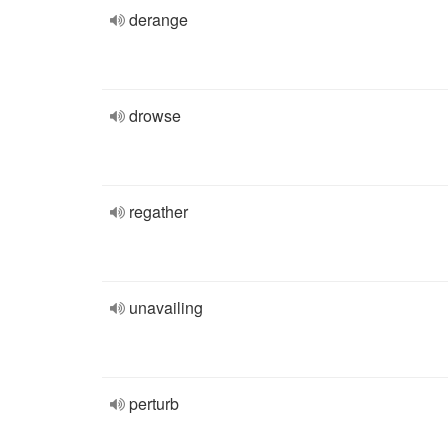
derange
drowse
regather
unavailing
perturb