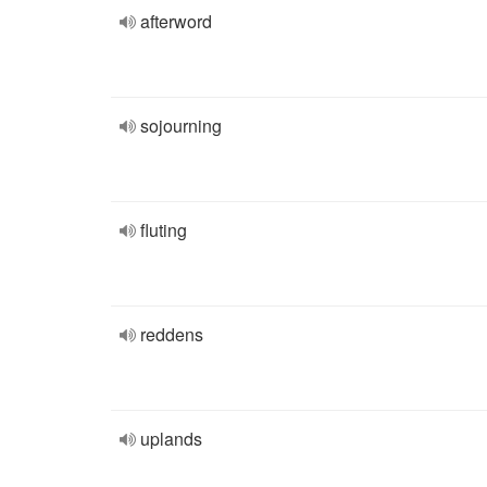
afterword
sojourning
fluting
reddens
uplands