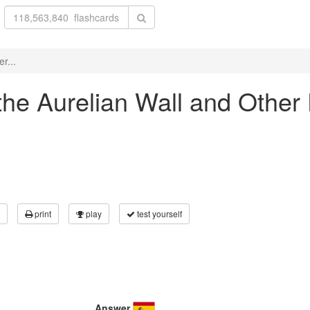
r...
 the Aurelian Wall and Other 
print
play
test yourself
Answer