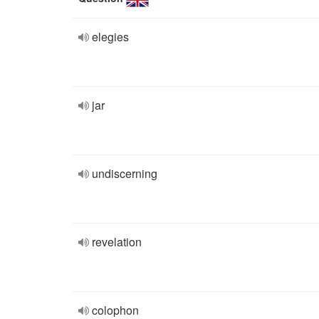
elegies
jar
undiscerning
revelation
colophon