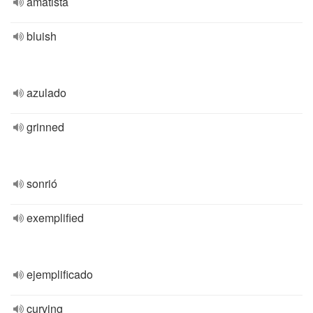
amatista
bluish
azulado
grinned
sonrió
exemplified
ejemplificado
curving