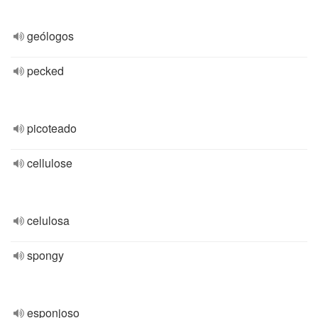
geólogos
pecked
picoteado
cellulose
celulosa
spongy
esponjoso