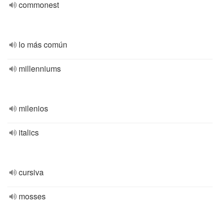
commonest
lo más común
millenniums
milenios
italics
cursiva
mosses