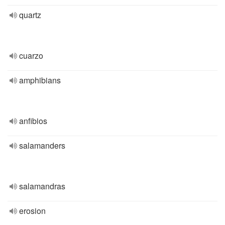
quartz
cuarzo
amphibians
anfibios
salamanders
salamandras
erosion