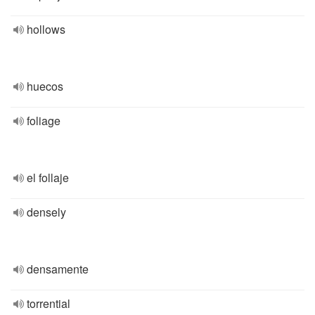
hollows
huecos
foliage
el follaje
densely
densamente
torrential