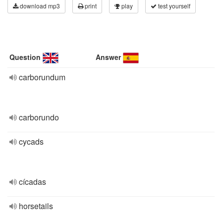
download mp3
print
play
test yourself
Question
Answer
carborundum
carborundo
cycads
cícadas
horsetails