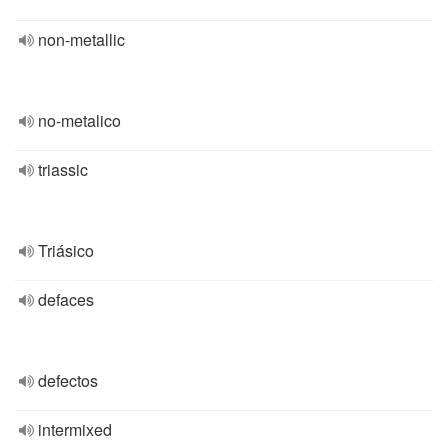
non-metallic
no-metalico
triassic
Triásico
defaces
defectos
intermixed