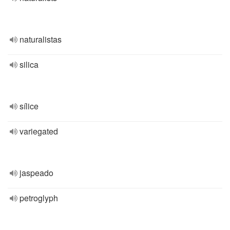
naturalistas
silica
sílice
variegated
jaspeado
petroglyph