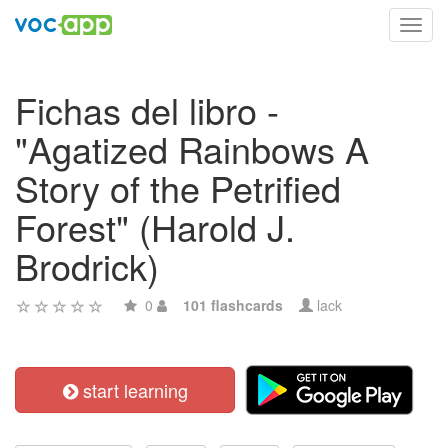
Toggl
navig
Fichas del libro -
"Agatized Rainbows A
Story of the Petrified
Forest" (Harold J.
Brodrick)
0
101 flashcards
lack
start learning