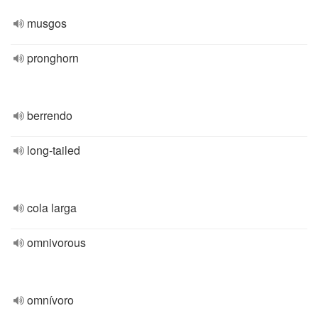
musgos
pronghorn
berrendo
long-tailed
cola larga
omnivorous
omnívoro