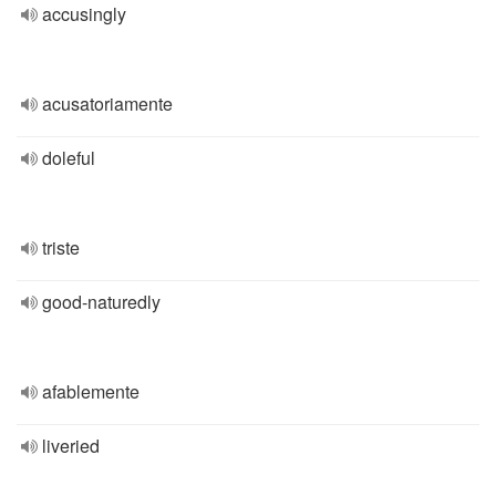
accusingly
acusatoriamente
doleful
triste
good-naturedly
afablemente
liveried