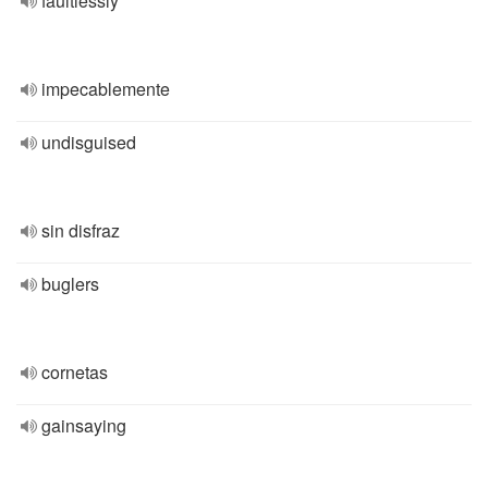
faultlessly
impecablemente
undisguised
sin disfraz
buglers
cornetas
gainsaying