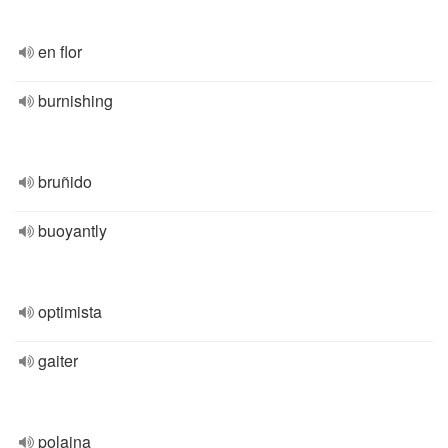
en flor
burnishing
bruñido
buoyantly
optimista
gaiter
polaina