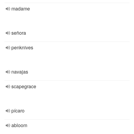
madame
señora
penknives
navajas
scapegrace
pícaro
abloom