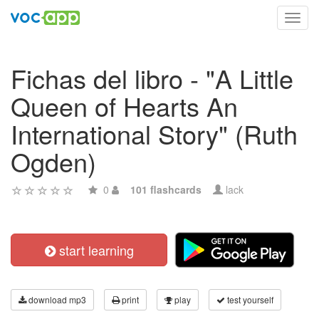
Toggl
navig
Fichas del libro - "A Little
Queen of Hearts An
International Story" (Ruth
Ogden)
0
101 flashcards
lack
start learning
download mp3
print
play
test yourself