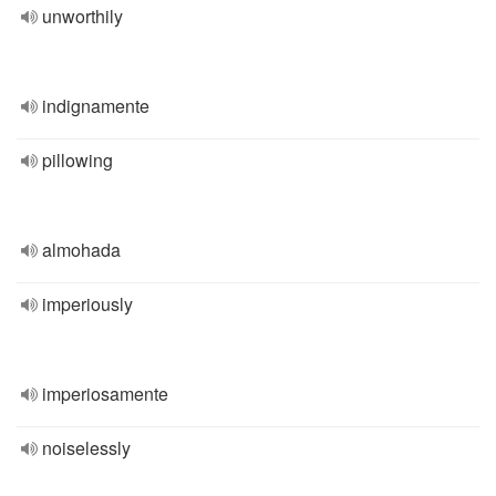
unworthily
indignamente
pillowing
almohada
imperiously
imperiosamente
noiselessly