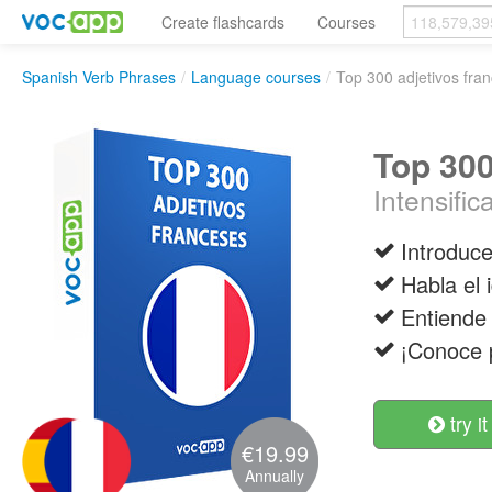
Create flashcards
Courses
Spanish Verb Phrases
/
Language courses
/
Top 300 adjetivos fra
Top 300
Intensific
Introduce
Habla el 
Entiende 
¡Conoce p
try it
€19.99
Annually