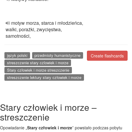
motyw morza, starca i młodzieńca,
walki, porażki, zwycięstwa,
samotności,
język polski
przedmioty humanistyczne
Create flashcards
streszczenie stary czlowiek i morze
Stary człowiek i morze streszczenie
streszczenie lektury stary człowiek i morze
Stary człowiek i morze –
streszczenie
Opowiadanie „
Stary człowiek i morze
” powstało podczas pobytu