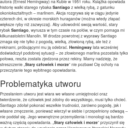
autora (Ernest Hemingway) na Kubie w 1951 roku. Książka opowiada
historię walki starego rybaka
Santiago
z wielką rybą, z gatunku
okoniokształtnych – marlinem. Akcja rozgrywa się w ciągu jedynie
czterech dni, w okresie morskich huraganów (można wtedy złapać
większe ryby niż zazwyczaj). Aby udowodnić swoją wartość, stary
rybak
Santiago
, wyrusza w tym czasie na połów, w czym pomaga mi
kilkunastoletni Manolin. W drodze powrotnej z wyprawy Santiago
zmaga się nie tylko z pogodą, wielką, złowioną rybą, ale też z
rekinami, próbującymi mu ją odebrać.
Hemingway
lata wcześniej
doświadczył podobnej sytuacji – ze złowionego marlina pozostała tylko
połowa, reszta została zjedzona przez rekiny. Mamy nadzieję, że
streszczenie „
Stary człowiek i morze
” nie pozbawi Cię ochoty na
przeczytanie tego wybitnego opowiadania.
Problematyka utworu
Przesłaniem utworu jest wiara we własne umiejętności oraz
twierdzenie, że człowiek jest zdolny do wszystkiego, musi tylko chcieć.
Santiago zdołał pokonać wszelkie trudności, zarówno pogodę, jak i
własne zmęczenie, ponieważ wierzył w siebie i przepełniony odwagą –
nie poddał się. Jego wewnętrzne przemyślenia i monologi są bardzo
ważną częścią opowiadania. „
Stary człowiek i morze
” przyczynił się
w dużym stopniu do uzyskania przez Hemingwaya literackiej Nagrody