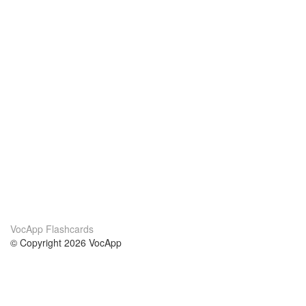
VocApp Flashcards
© Copyright 2026 VocApp
02-798 Mielczarskiego 8/58
Warsaw, Poland (EU)