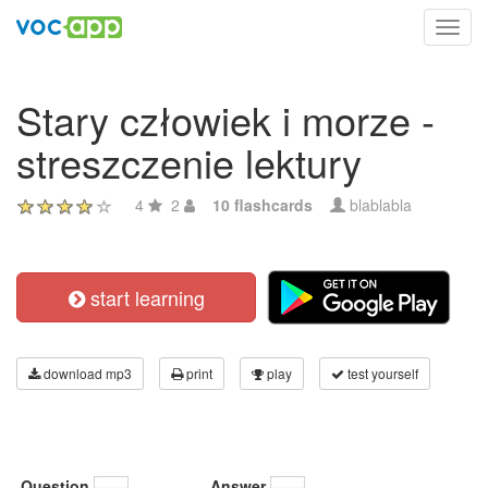
Toggl
navig
Stary człowiek i morze -
streszczenie lektury
4
2
10 flashcards
blablabla
start learning
download mp3
print
play
test yourself
Question
Answer