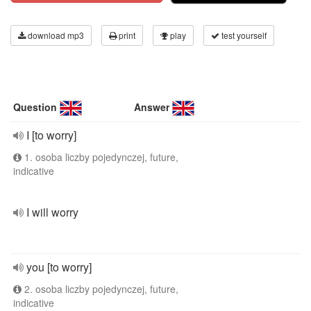
download mp3
print
play
test yourself
Question
Answer
I [to worry]
1. osoba liczby pojedynczej, future,
indicative
I will worry
you [to worry]
2. osoba liczby pojedynczej, future,
indicative