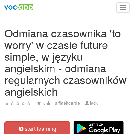
Toggl
navig
Odmiana czasownika 'to
worry' w czasie future
simple, w języku
angielskim - odmiana
regularnych czasowników
angielskich
0
8 flashcards
lack
start learning