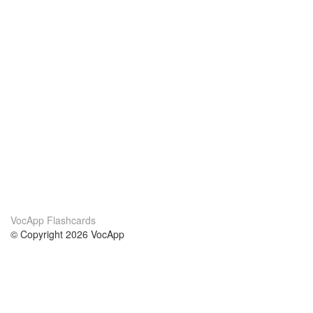
VocApp Flashcards
© Copyright 2026 VocApp
02-798 Mielczarskiego 8/58
Warsaw, Poland (EU)