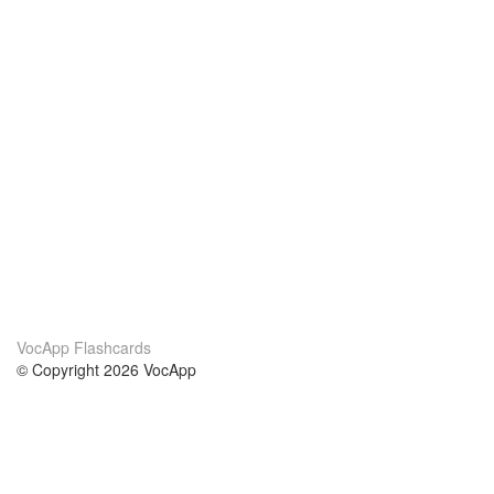
VocApp Flashcards
© Copyright 2026 VocApp
02-798 Mielczarskiego 8/58
Warsaw, Poland (EU)