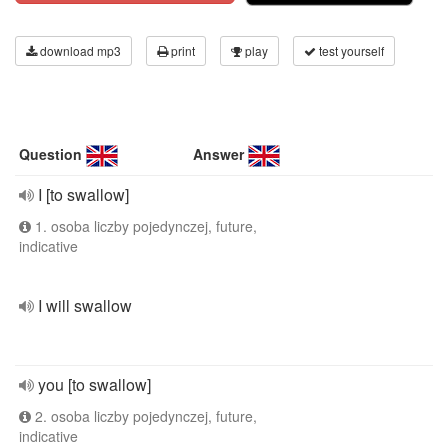
download mp3
print
play
test yourself
Question
Answer
I [to swallow]
1. osoba liczby pojedynczej, future,
indicative
I will swallow
you [to swallow]
2. osoba liczby pojedynczej, future,
indicative