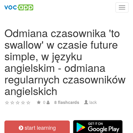
Toggl
navig
Odmiana czasownika 'to
swallow' w czasie future
simple, w języku
angielskim - odmiana
regularnych czasowników
angielskich
0
8 flashcards
lack
start learning