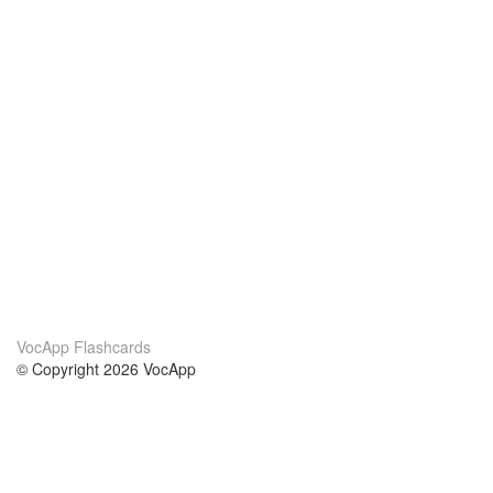
VocApp Flashcards
© Copyright 2026 VocApp
02-798 Mielczarskiego 8/58
Warsaw, Poland (EU)