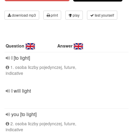
download mp3
print
play
test yourself
Question
Answer
I [to light]
1. osoba liczby pojedynczej, future,
indicative
I will light
you [to light]
2. osoba liczby pojedynczej, future,
indicative