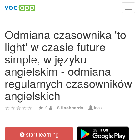
Toggl
navig
Odmiana czasownika 'to
light' w czasie future
simple, w języku
angielskim - odmiana
regularnych czasowników
angielskich
0
8 flashcards
lack
start learning