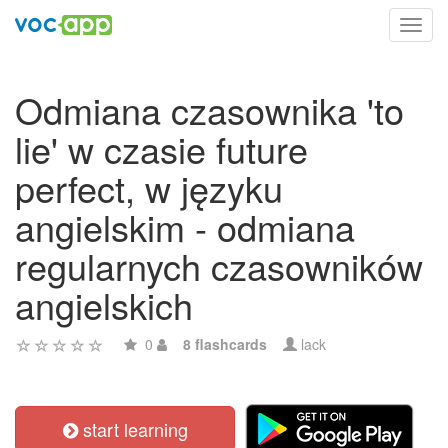
Toggl
navig
Odmiana czasownika 'to
lie' w czasie future
perfect, w języku
angielskim - odmiana
regularnych czasowników
angielskich
0
8 flashcards
lack
start learning