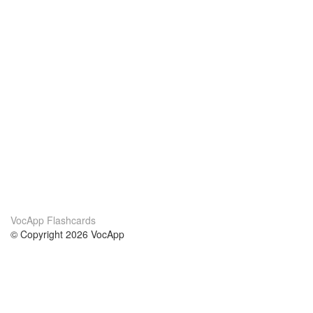
VocApp Flashcards
© Copyright 2026 VocApp
02-798 Mielczarskiego 8/58
Warsaw, Poland (EU)