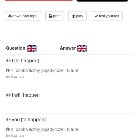
download mp3
print
play
test yourself
Question
Answer
I [to happen]
1. osoba liczby pojedynczej, future,
indicative
I will happen
you [to happen]
2. osoba liczby pojedynczej, future,
indicative