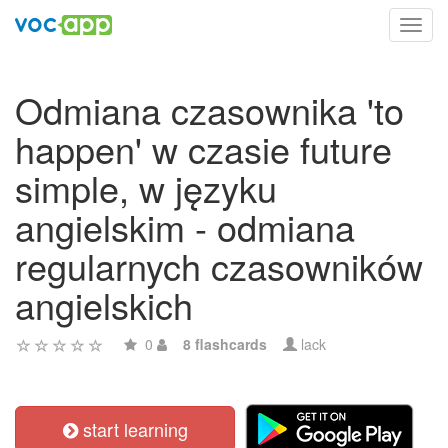
Toggl
navig
Odmiana czasownika 'to
happen' w czasie future
simple, w języku
angielskim - odmiana
regularnych czasowników
angielskich
0
8 flashcards
lack
start learning