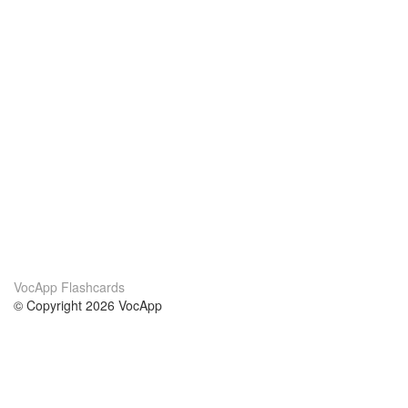
VocApp Flashcards
© Copyright 2026 VocApp
02-798 Mielczarskiego 8/58
Warsaw, Poland (EU)