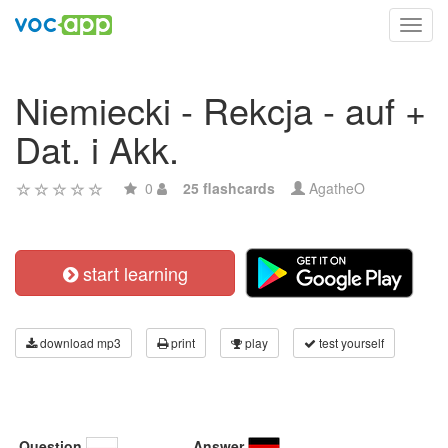
Toggl
navig
Niemiecki - Rekcja - auf +
Dat. i Akk.
0
25 flashcards
AgatheO
start learning
download mp3
print
play
test yourself
Question
Answer