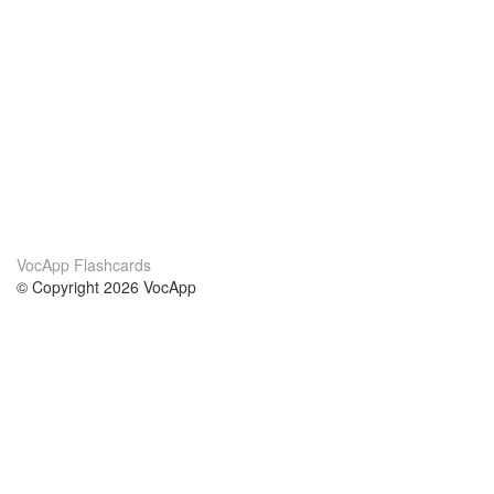
VocApp Flashcards
© Copyright 2026 VocApp
02-798 Mielczarskiego 8/58
Warsaw, Poland (EU)