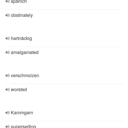
spärlich
obstinately
hartnäckig
amalgamated
verschmolzen
worsted
Kammgarn
superseding