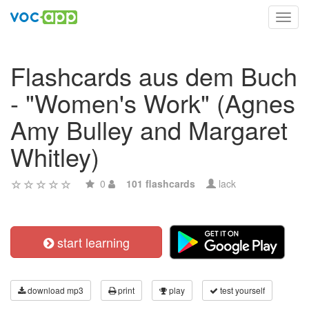
Toggl
navig
Flashcards aus dem Buch
- "Women's Work" (Agnes
Amy Bulley and Margaret
Whitley)
0
101 flashcards
lack
start learning
download mp3
print
play
test yourself