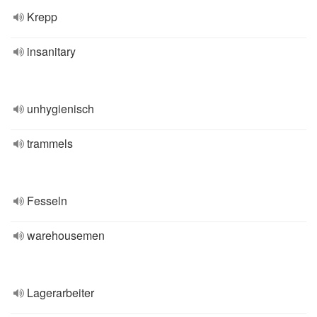
Krepp
insanitary
unhygienisch
trammels
Fesseln
warehousemen
Lagerarbeiter