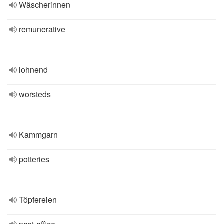
Wäscherinnen
remunerative
lohnend
worsteds
Kammgarn
potteries
Töpfereien