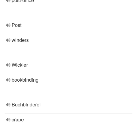
post-office
Post
winders
Wickler
bookbinding
Buchbinderei
crape