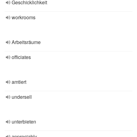
Geschicklichkeit
workrooms
Arbeitsräume
officiates
amtiert
undersell
unterbieten
appreciably