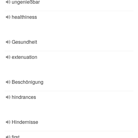
ungenießbar
healthiness
Gesundheit
extenuation
Beschönigung
hindrances
Hindernisse
first