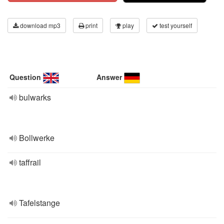
download mp3
print
play
test yourself
Question
Answer
bulwarks
Bollwerke
taffrail
Tafelstange