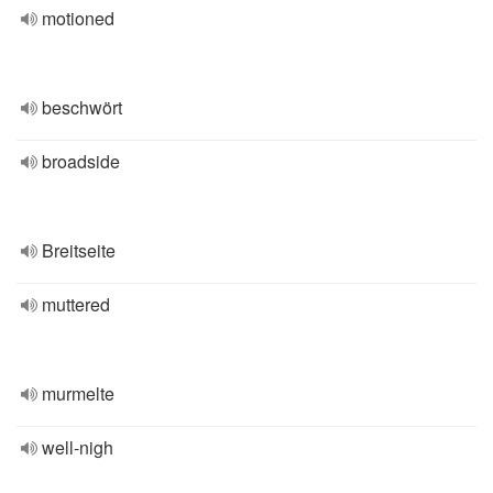
motioned
beschwört
broadside
Breitseite
muttered
murmelte
well-nigh