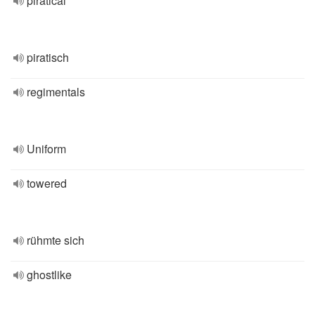
piratical
piratisch
regimentals
Uniform
towered
rühmte sich
ghostlike