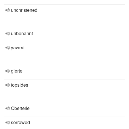
unchristened
unbenannt
yawed
gierte
topsides
Oberteile
sorrowed