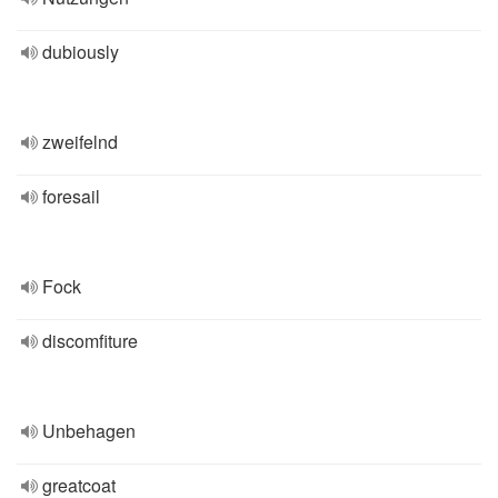
dubiously
zweifelnd
foresail
Fock
discomfiture
Unbehagen
greatcoat