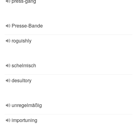
press-gang
Presse-Bande
roguishly
schelmisch
desultory
unregelmäßig
importuning