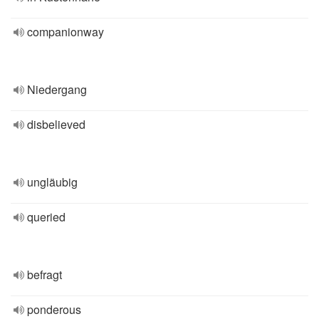
companionway
Niedergang
disbelieved
ungläubig
queried
befragt
ponderous