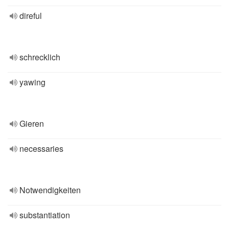
direful
schrecklich
yawing
Gieren
necessaries
Notwendigkeiten
substantiation