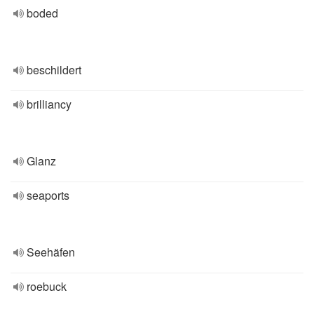
boded
beschildert
brilliancy
Glanz
seaports
Seehäfen
roebuck