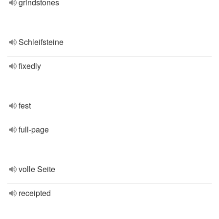
grindstones
Schleifsteine
fixedly
fest
full-page
volle Seite
receipted