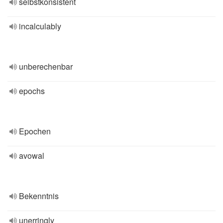
selbstkonsistent
incalculably
unberechenbar
epochs
Epochen
avowal
Bekenntnis
unerringly