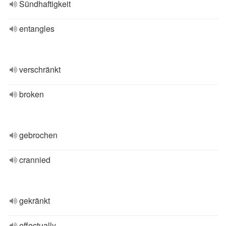
Sündhaftigkeit
entangles
verschränkt
broken
gebrochen
crannied
gekränkt
effectually