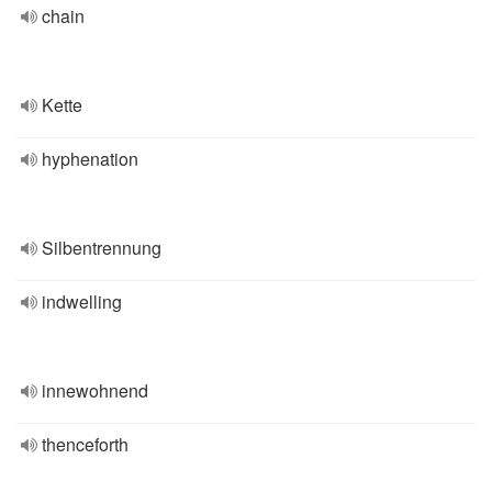
chain
Kette
hyphenation
Silbentrennung
indwelling
innewohnend
thenceforth