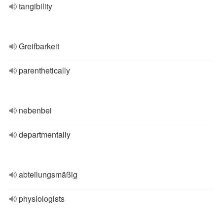
tangibility
Greifbarkeit
parenthetically
nebenbei
departmentally
abteilungsmäßig
physiologists