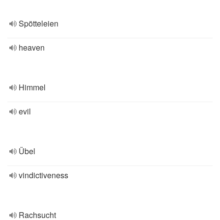
Spötteleien
heaven
Himmel
evil
Übel
vindictiveness
Rachsucht