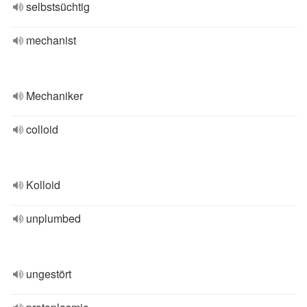
selbstsüchtig
mechanist
Mechaniker
colloid
Kolloid
unplumbed
ungestört