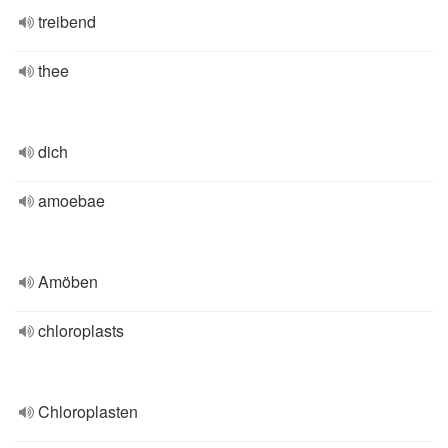
treibend
thee
dich
amoebae
Amöben
chloroplasts
Chloroplasten