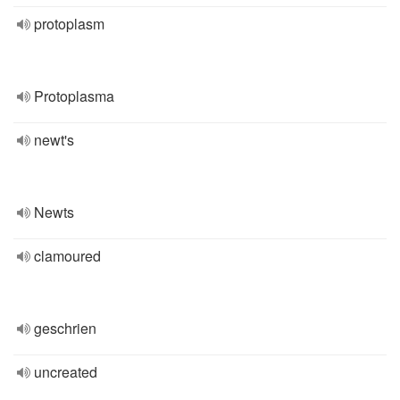
protoplasm
Protoplasma
newt's
Newts
clamoured
geschrien
uncreated