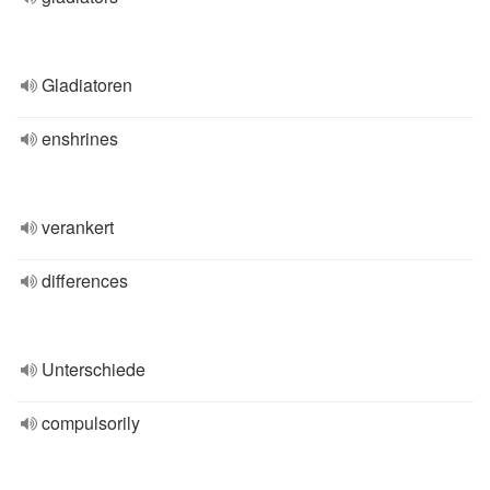
Gladiatoren
enshrines
verankert
differences
Unterschiede
compulsorily