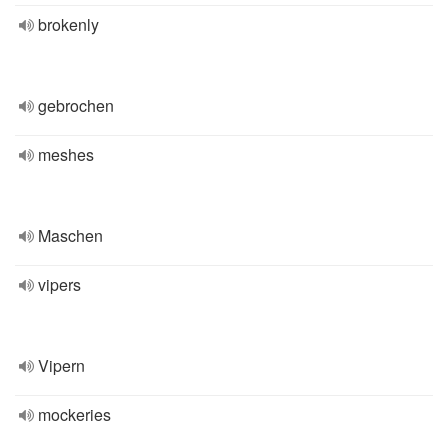
brokenly
gebrochen
meshes
Maschen
vipers
Vipern
mockeries