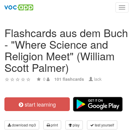
Toggl
navig
Flashcards aus dem Buch
- "Where Science and
Religion Meet" (William
Scott Palmer)
0
101 flashcards
lack
start learning
download mp3
print
play
test yourself