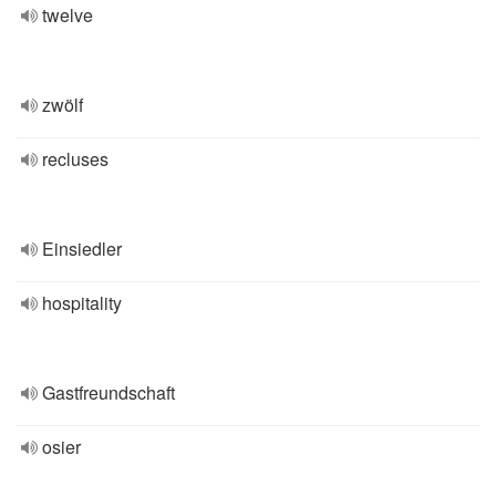
twelve
zwölf
recluses
Einsiedler
hospitality
Gastfreundschaft
osier