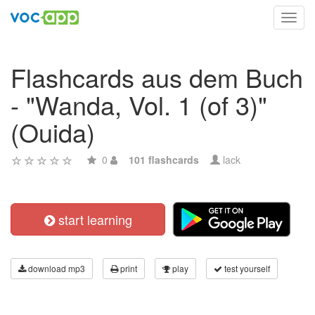
Toggl
navig
Flashcards aus dem Buch
- "Wanda, Vol. 1 (of 3)"
(Ouida)
0
101 flashcards
lack
start learning
download mp3
print
play
test yourself