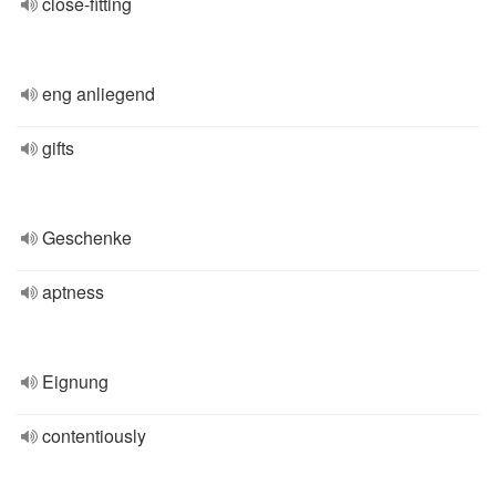
close-fitting
eng anliegend
gifts
Geschenke
aptness
Eignung
contentiously