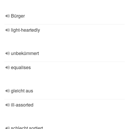
Bürger
light-heartedly
unbekümmert
equalises
gleicht aus
ill-assorted
schlecht sortiert