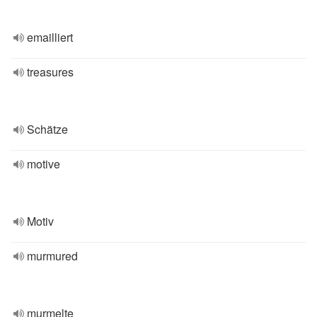
emailliert
treasures
Schätze
motive
Motiv
murmured
murmelte