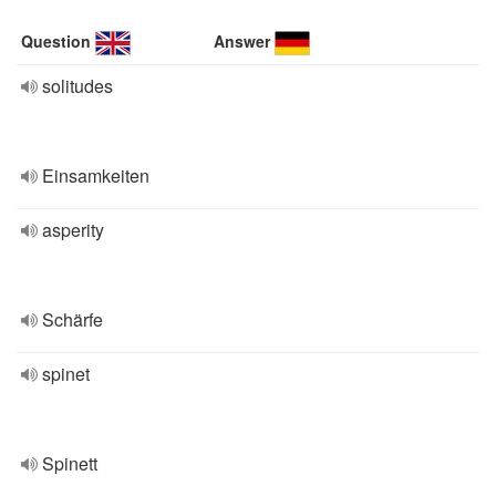
Question
Answer
solitudes
Einsamkeiten
asperity
Schärfe
spinet
Spinett