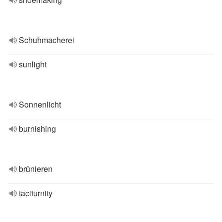
Schuhmacherei
sunlight
Sonnenlicht
burnishing
brünieren
taciturnity