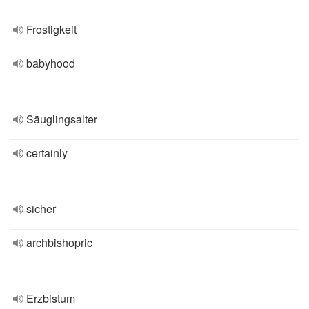
Frostigkeit
babyhood
Säuglingsalter
certainly
sicher
archbishopric
Erzbistum