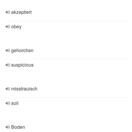
akzeptiert
obey
gehorchen
suspicious
misstrauisch
soil
Boden