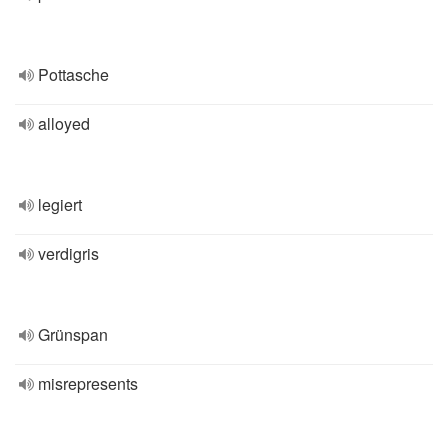
Pottasche
alloyed
legiert
verdigris
Grünspan
misrepresents