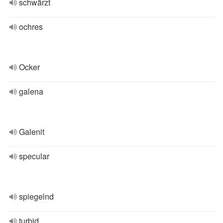
schwärzt
ochres
Ocker
galena
Galenit
specular
spiegelnd
turbid