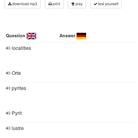
download mp3
print
play
test yourself
Question
Answer
localities
Orte
pyrites
Pyrit
lustre