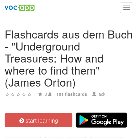
Toggl
navig
Flashcards aus dem Buch
- "Underground
Treasures: How and
where to find them"
(James Orton)
0
101 flashcards
lack
start learning