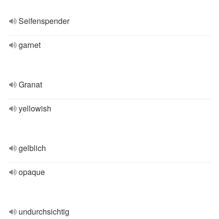
Seifenspender
garnet
Granat
yellowish
gelblich
opaque
undurchsichtig