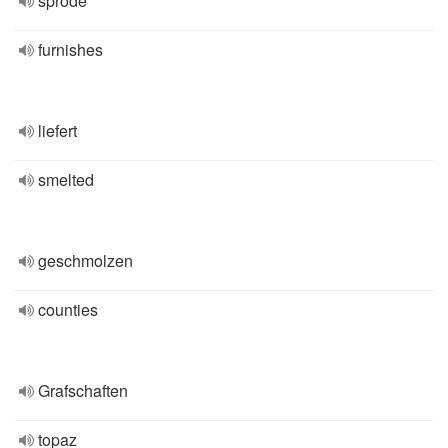
spröde
furnishes
liefert
smelted
geschmolzen
counties
Grafschaften
topaz