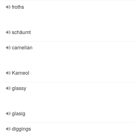
froths
schäumt
carnelian
Karneol
glassy
glasig
diggings