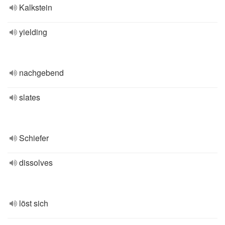
Kalkstein
yielding
nachgebend
slates
Schiefer
dissolves
löst sich