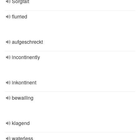
Sorgfalt
flurried
aufgeschreckt
incontinently
inkontinent
bewailing
klagend
waterless