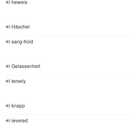
hewers
Häscher
sang-froid
Gelassenheit
tersely
knapp
levered