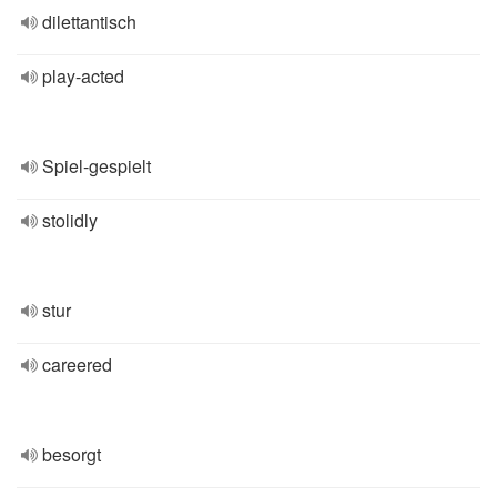
dilettantisch
play-acted
Spiel-gespielt
stolidly
stur
careered
besorgt