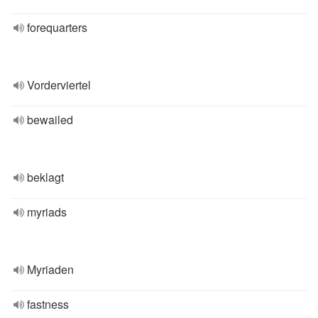
forequarters
Vorderviertel
bewailed
beklagt
myriads
Myriaden
fastness