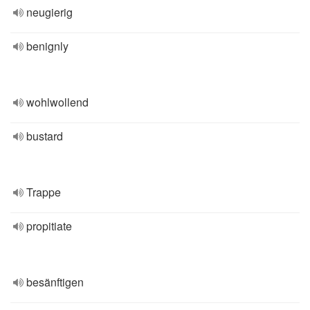
neugierig
benignly
wohlwollend
bustard
Trappe
propitiate
besänftigen