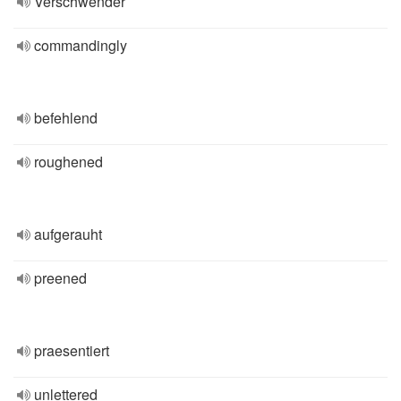
Verschwender
commandingly
befehlend
roughened
aufgerauht
preened
praesentiert
unlettered