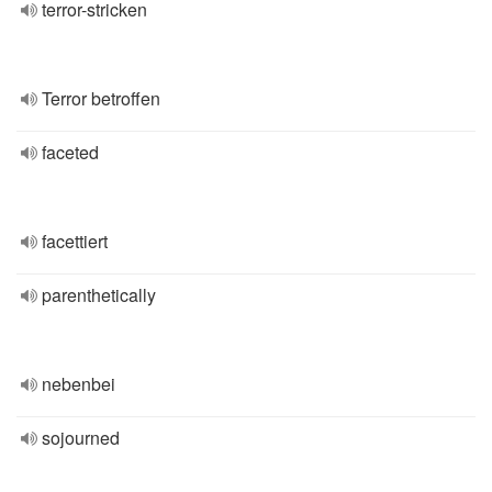
terror-stricken
Terror betroffen
faceted
facettiert
parenthetically
nebenbei
sojourned