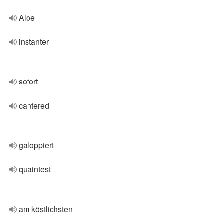
Aloe
instanter
sofort
cantered
galoppiert
quaintest
am köstlichsten