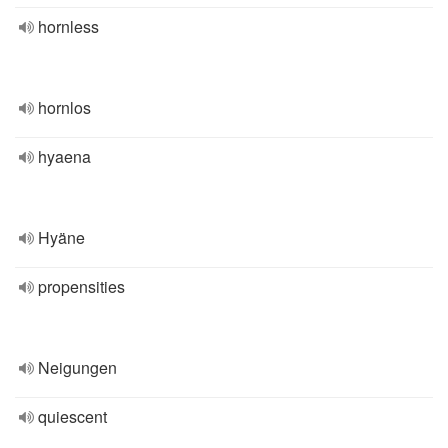
hornless
hornlos
hyaena
Hyäne
propensities
Neigungen
quiescent