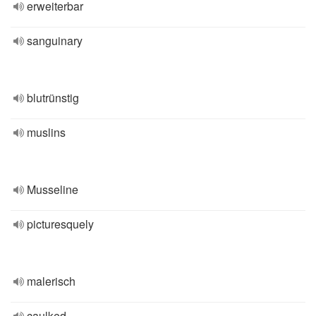
erweiterbar
sanguinary
blutrünstig
muslins
Musseline
picturesquely
malerisch
caulked