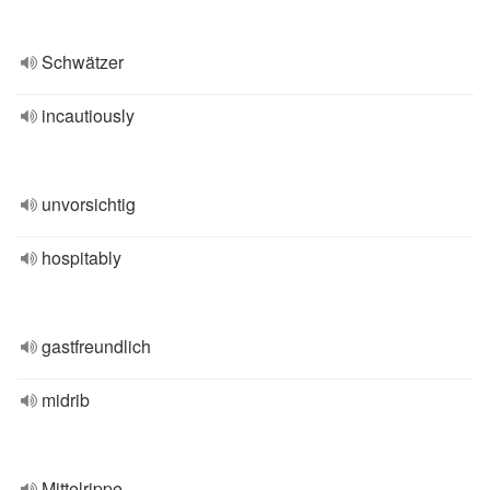
Schwätzer
incautiously
unvorsichtig
hospitably
gastfreundlich
midrib
Mittelrippe