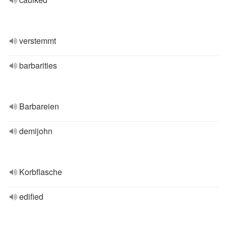
verstemmt
barbarities
Barbareien
demijohn
Korbflasche
edified