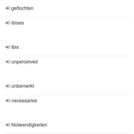
geflochten
ibises
Ibis
unperceived
unbemerkt
necessaries
Notwendigkeiten