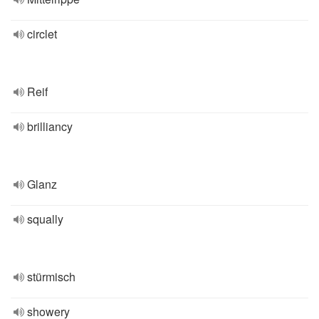
circlet
Reif
brilliancy
Glanz
squally
stürmisch
showery