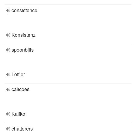
consistence
Konsistenz
spoonbills
Löffler
calicoes
Kaliko
chatterers