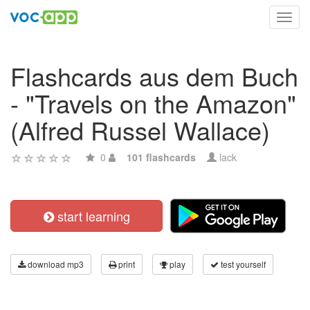
Toggl
navig
Flashcards aus dem Buch
- "Travels on the Amazon"
(Alfred Russel Wallace)
0
101 flashcards
lack
start learning
download mp3
print
play
test yourself