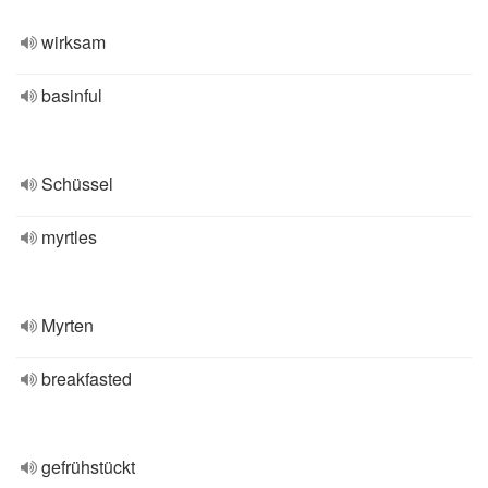
wirksam
basinful
Schüssel
myrtles
Myrten
breakfasted
gefrühstückt