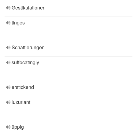
Gestikulationen
tinges
Schattierungen
suffocatingly
erstickend
luxuriant
üppig