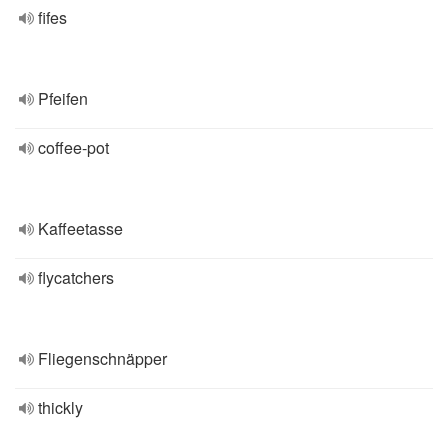
fifes
Pfeifen
coffee-pot
Kaffeetasse
flycatchers
Fliegenschnäpper
thickly