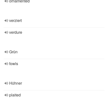
ornamented
verziert
verdure
Grün
fowls
Hühner
plaited