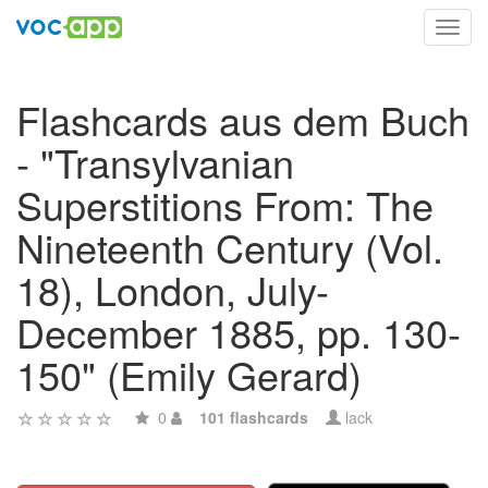
Toggl
navig
Flashcards aus dem Buch
- "Transylvanian
Superstitions From: The
Nineteenth Century (Vol.
18), London, July-
December 1885, pp. 130-
150" (Emily Gerard)
0
101 flashcards
lack