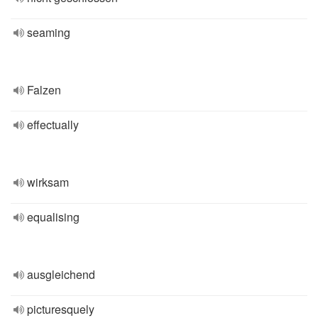
seaming
Falzen
effectually
wirksam
equalising
ausgleichend
picturesquely