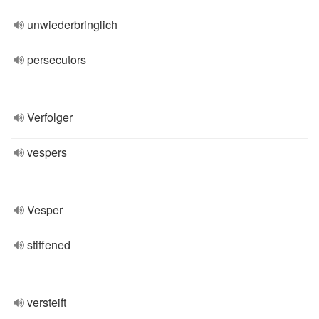
unwiederbringlich
persecutors
Verfolger
vespers
Vesper
stiffened
versteift