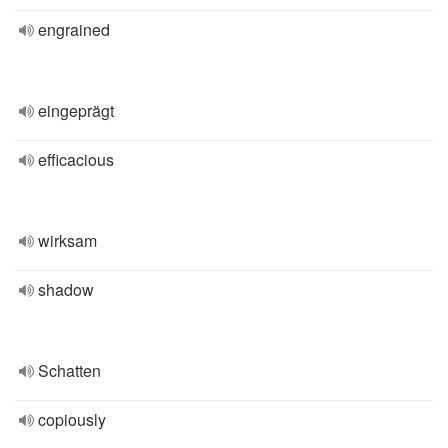
engrained
eingeprägt
efficacious
wirksam
shadow
Schatten
copiously