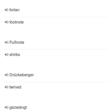
fortan
footnote
Fußnote
shirks
Drückeberger
twined
gezwängt