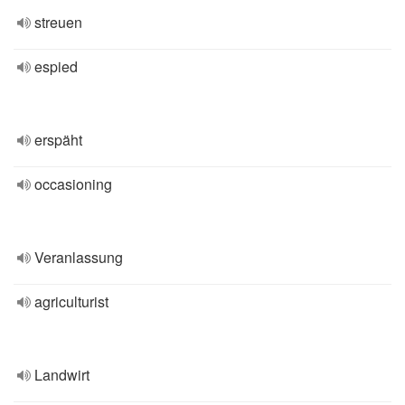
streuen
espied
erspäht
occasioning
Veranlassung
agriculturist
Landwirt