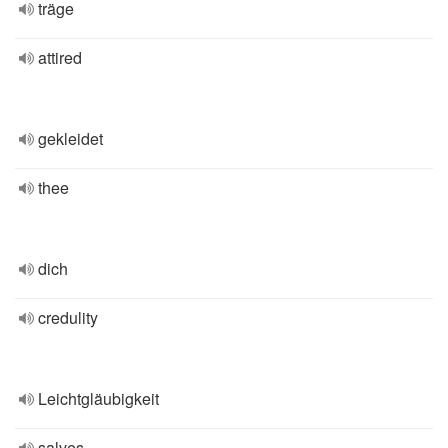
träge
attired
gekleidet
thee
dich
credulity
Leichtgläubigkeit
salves