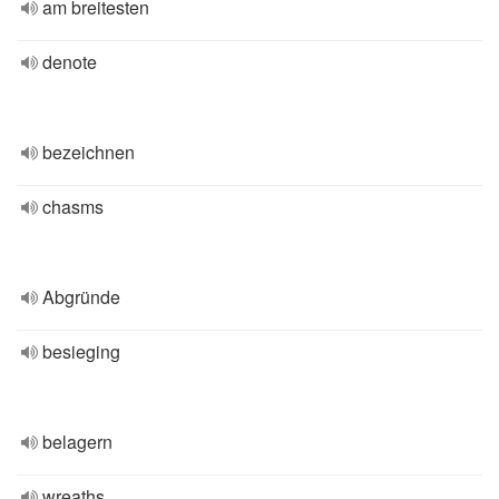
am breitesten
denote
bezeichnen
chasms
Abgründe
besieging
belagern
wreaths