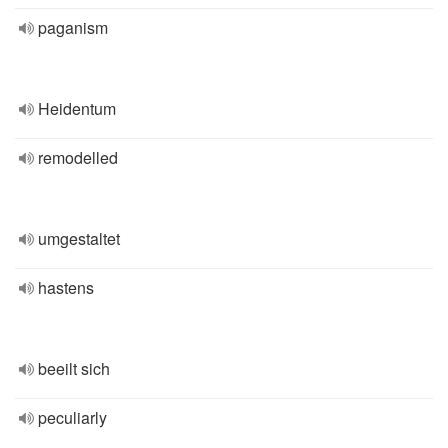
paganism
Heidentum
remodelled
umgestaltet
hastens
beeilt sich
peculiarly