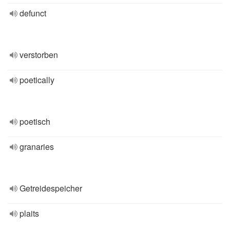
defunct
verstorben
poetically
poetisch
granaries
Getreidespeicher
plaits