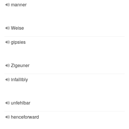
manner
Weise
gipsies
Zigeuner
infallibly
unfehlbar
henceforward