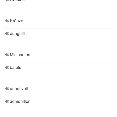
Kränze
dunghill
Misthaufen
baleful
unheilvoll
admonition