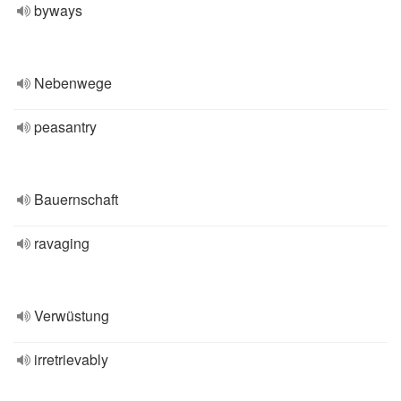
byways
Nebenwege
peasantry
Bauernschaft
ravaging
Verwüstung
irretrievably