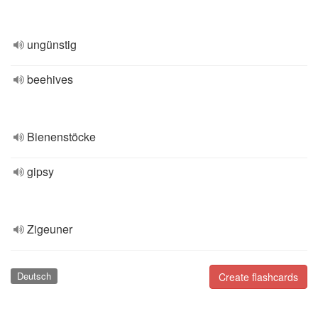
ungünstig
beehives
Bienenstöcke
gipsy
Zigeuner
Deutsch
Create flashcards