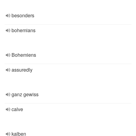
besonders
bohemians
Bohemiens
assuredly
ganz gewiss
calve
kalben