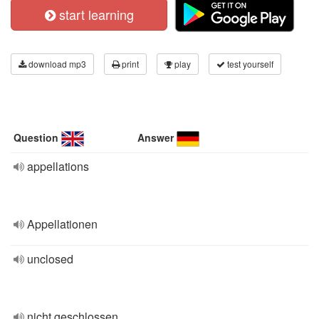
start learning
download mp3
print
play
test yourself
Question
Answer
appellations
Appellationen
unclosed
nicht geschlossen