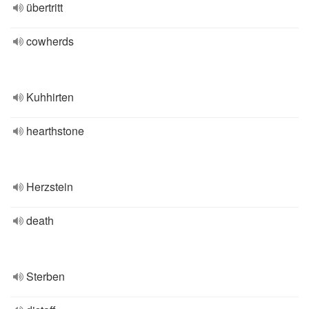
übertritt
cowherds
Kuhhirten
hearthstone
Herzstein
death
Sterben