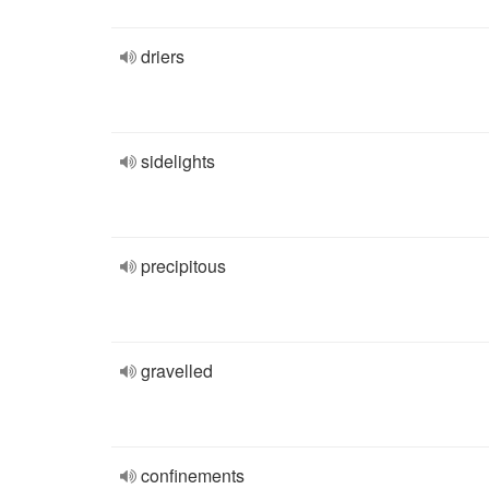
driers
sidelights
precipitous
gravelled
confinements