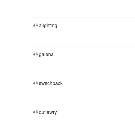
alighting
galena
switchback
outlawry