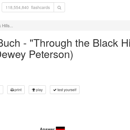
ills...
uch - "Through the Black Hi
Dewey Peterson)
print
play
test yourself
Answer