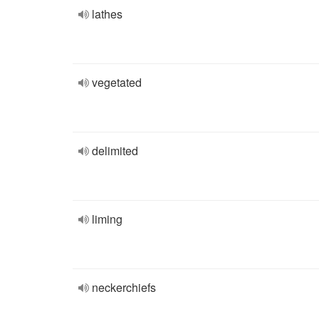
lathes
vegetated
delimited
liming
neckerchiefs