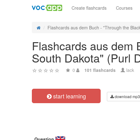
Create flashcards
Courses
Flashcards aus dem Buch - "Through the Black H
Flashcards aus dem B
South Dakota" (Purl 
0
101 flashcards
lack
start learning
download mp3
Question