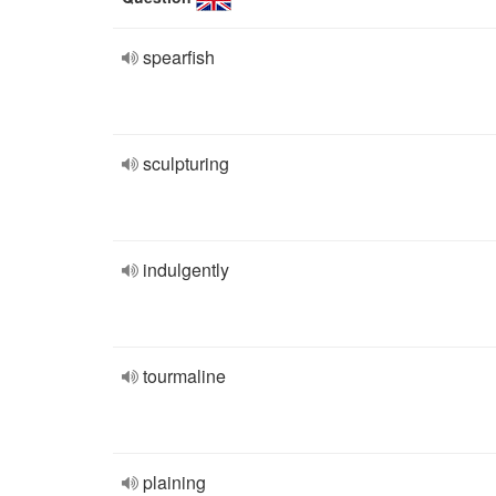
spearfish
sculpturing
indulgently
tourmaline
plaining