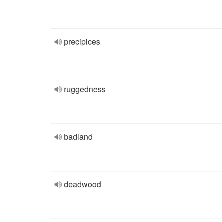
precipices
ruggedness
badland
deadwood