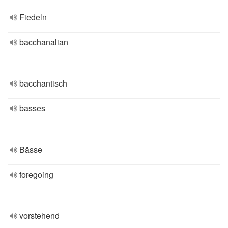
Fiedeln
bacchanalian
bacchantisch
basses
Bässe
foregoing
vorstehend