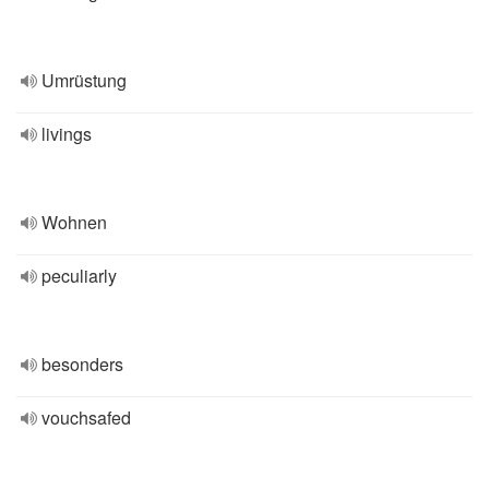
Umrüstung
livings
Wohnen
peculiarly
besonders
vouchsafed