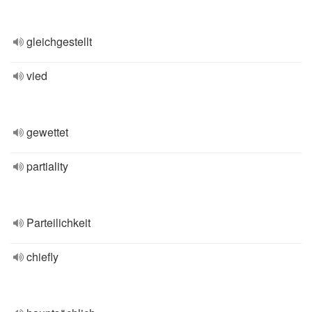
gleichgestellt
vied
gewettet
partiality
Parteilichkeit
chiefly