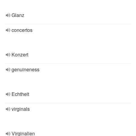
Glanz
concertos
Konzert
genuineness
Echtheit
virginals
Virginalien