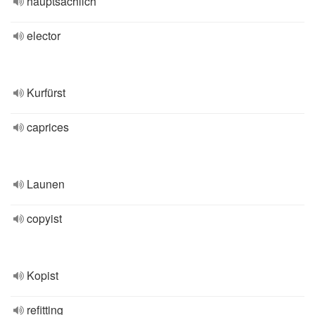
hauptsächlich
elector
Kurfürst
caprices
Launen
copyist
Kopist
refitting