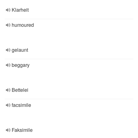
Klarheit
humoured
gelaunt
beggary
Bettelei
facsimile
Faksimile