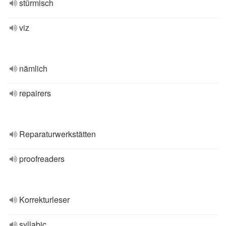
stürmisch
viz
nämlich
repairers
Reparaturwerkstätten
proofreaders
Korrekturleser
syllabic