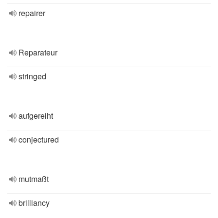
repairer
Reparateur
stringed
aufgereiht
conjectured
mutmaßt
brilliancy