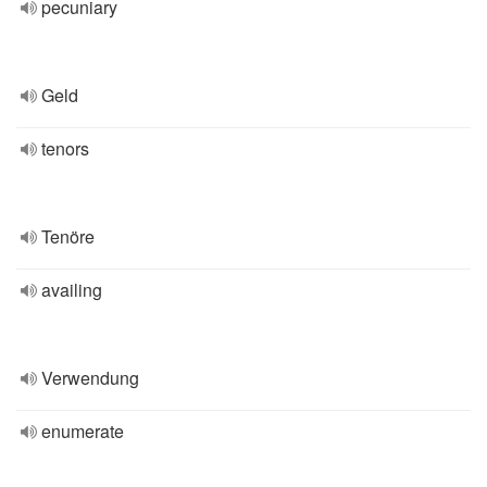
pecuniary
Geld
tenors
Tenöre
availing
Verwendung
enumerate