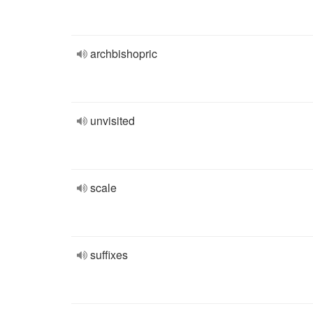
archbishopric
unvisited
scale
suffixes