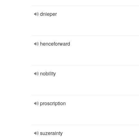
dnieper
henceforward
nobility
proscription
suzerainty