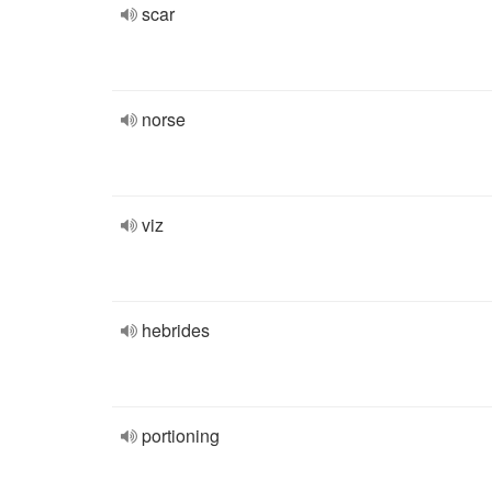
scar
norse
viz
hebrides
portioning