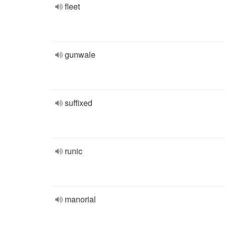
fleet
gunwale
suffixed
runic
manorial