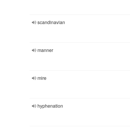
scandinavian
manner
mire
hyphenation