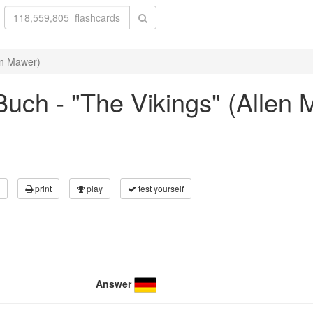
en Mawer)
uch - "The Vikings" (Allen 
print
play
test yourself
Answer