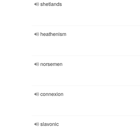
shetlands
heathenism
norsemen
connexion
slavonic