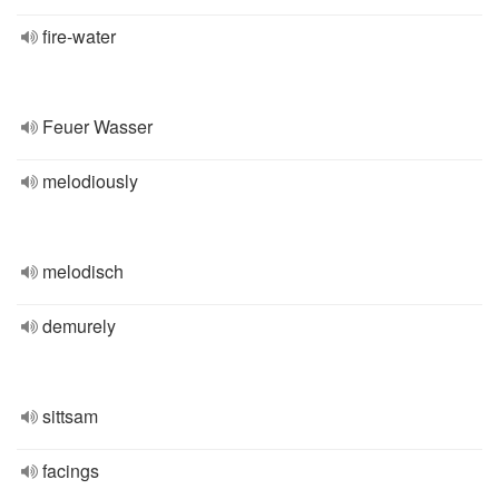
fire-water
Feuer Wasser
melodiously
melodisch
demurely
sittsam
facings