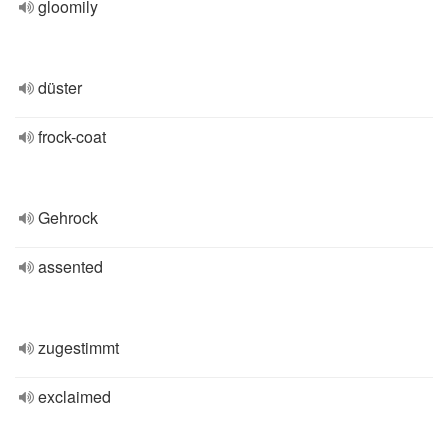
gloomily
düster
frock-coat
Gehrock
assented
zugestimmt
exclaimed