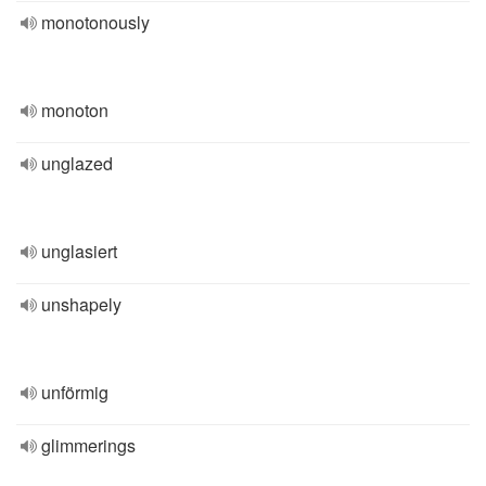
monotonously
monoton
unglazed
unglasiert
unshapely
unförmig
glimmerings