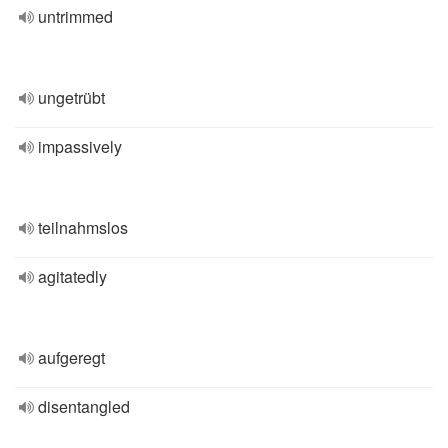
untrimmed
ungetrübt
impassively
teilnahmslos
agitatedly
aufgeregt
disentangled