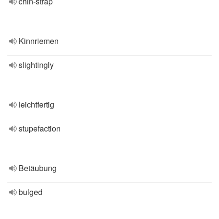
chin-strap
Kinnriemen
slightingly
leichtfertig
stupefaction
Betäubung
bulged