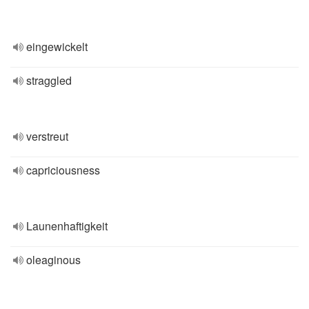
eingewickelt
straggled
verstreut
capriciousness
Launenhaftigkeit
oleaginous