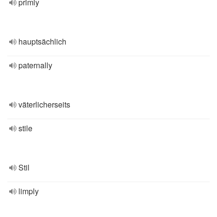
primly
hauptsächlich
paternally
väterlicherseits
stile
Stil
limply