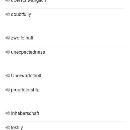
doubtfully
zweifelhaft
unexpectedness
Unerwartetheit
proprietorship
Inhaberschaft
testily