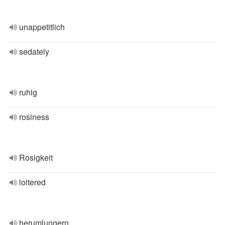
unappetitlich
sedately
ruhig
rosiness
Rosigkeit
loitered
herumlungern