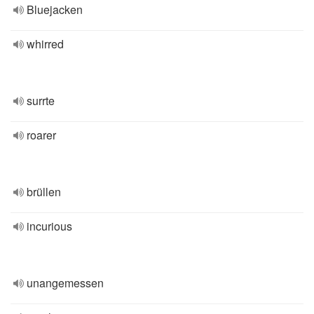
Bluejacken
whirred
surrte
roarer
brüllen
incurious
unangemessen