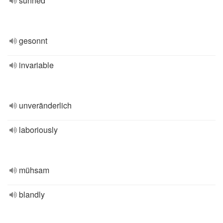
sunned
gesonnt
invariable
unveränderlich
laboriously
mühsam
blandly