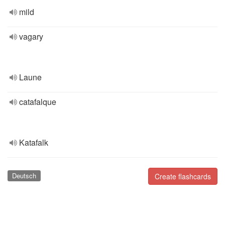
mild
vagary
Laune
catafalque
Katafalk
Deutsch
Create flashcards