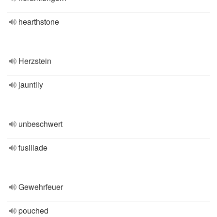
hearthstone
Herzstein
jauntily
unbeschwert
fusillade
Gewehrfeuer
pouched