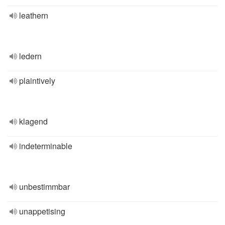
leathern
ledern
plaintively
klagend
indeterminable
unbestimmbar
unappetising