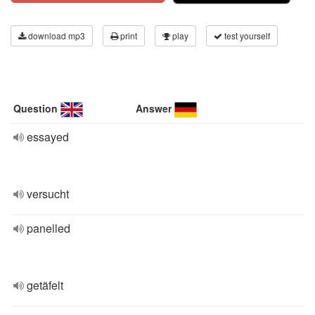
download mp3
print
play
test yourself
Question
Answer
essayed
versucht
panelled
getäfelt