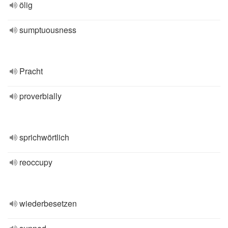
ölig
sumptuousness
Pracht
proverbially
sprichwörtlich
reoccupy
wiederbesetzen