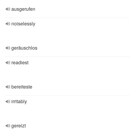
ausgerufen
noiselessly
geräuschlos
readiest
bereiteste
irritably
gereizt