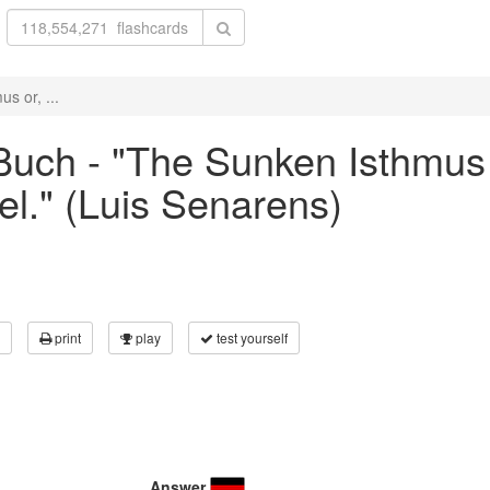
s or, ...
uch - "The Sunken Isthmus o
l." (Luis Senarens)
print
play
test yourself
Answer