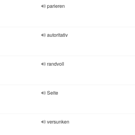
parieren
autoritativ
randvoll
Seite
versunken