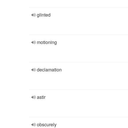
glinted
motioning
declamation
astir
obscurely