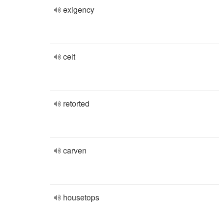
exigency
celt
retorted
carven
housetops