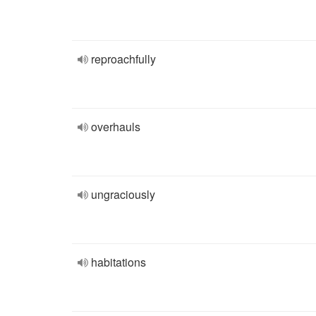
reproachfully
overhauls
ungraciously
habitations