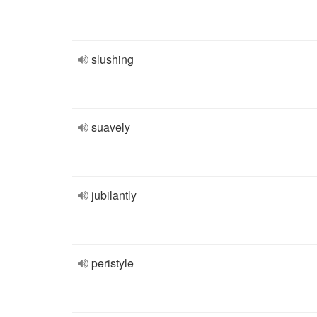
slushing
suavely
jubilantly
peristyle