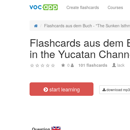
Create flashcards
Courses
Flashcards aus dem Buch - "The Sunken Isthmu
Flashcards aus dem B
in the Yucatan Channe
0
101 flashcards
lack
start learning
download mp3
Question