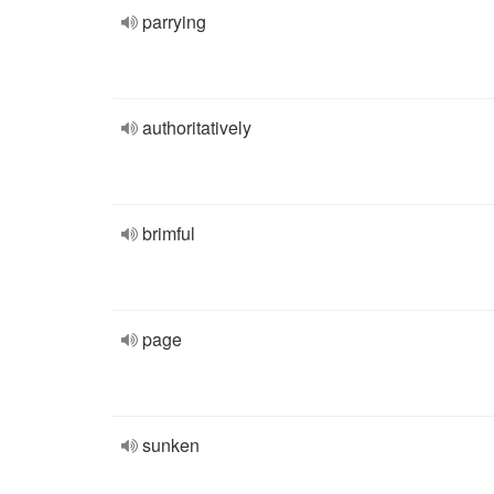
parrying
authoritatively
brimful
page
sunken