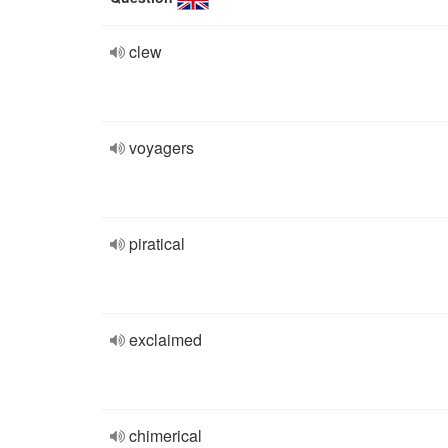
clew
voyagers
piratical
exclaimed
chimerical