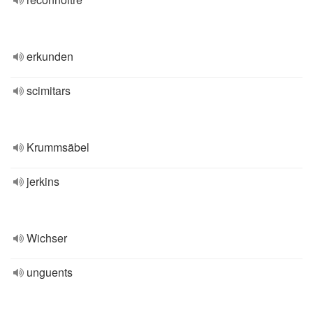
erkunden
scimitars
Krummsäbel
jerkins
Wichser
unguents