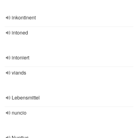
inkontinent
intoned
intoniert
viands
Lebensmittel
nuncio
Nuntius