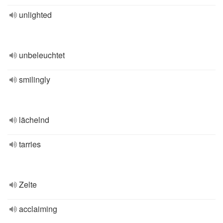
unlighted
unbeleuchtet
smilingly
lächelnd
tarries
Zelte
acclaiming