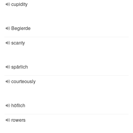
cupidity
Begierde
scanty
spärlich
courteously
höflich
rowers