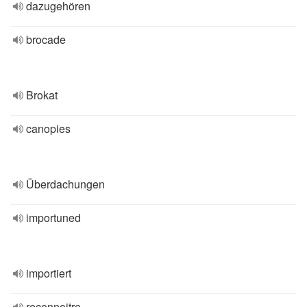
dazugehören
brocade
Brokat
canopies
Überdachungen
importuned
importiert
reconnoitre