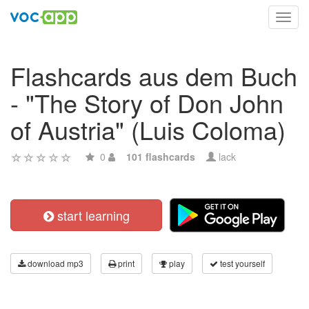
Toggl
navig
Flashcards aus dem Buch
- "The Story of Don John
of Austria" (Luis Coloma)
0
101 flashcards
lack
start learning
download mp3
print
play
test yourself