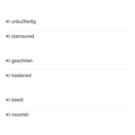
unbußfertig
clamoured
geschrien
hastened
beeilt
moorish