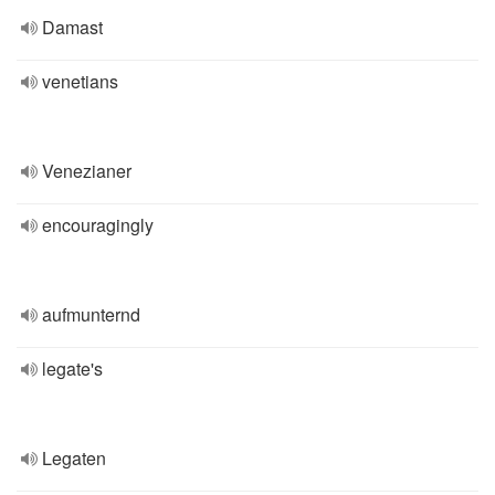
Damast
venetians
Venezianer
encouragingly
aufmunternd
legate's
Legaten