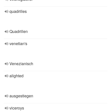
quadrilles
Quadrillen
venetian's
Venezianisch
alighted
ausgestiegen
viceroys