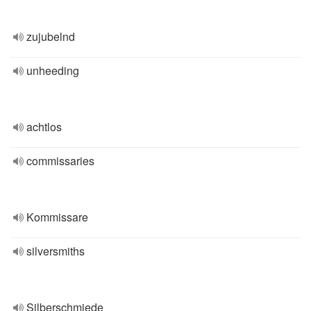
zujubelnd
unheeding
achtlos
commissaries
Kommissare
silversmiths
Silberschmiede