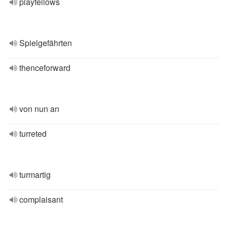
playfellows
Spielgefährten
thenceforward
von nun an
turreted
turmartig
complaisant