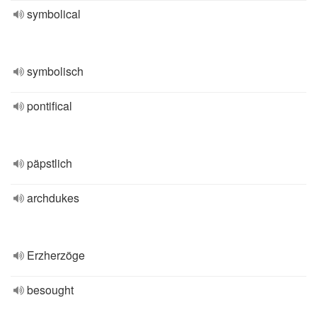
symbolical
symbolisch
pontifical
päpstlich
archdukes
Erzherzöge
besought