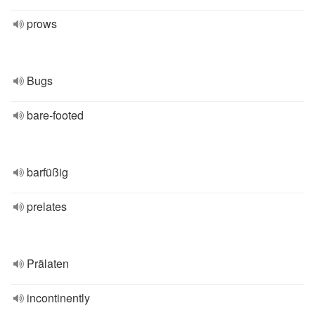
prows
Bugs
bare-footed
barfüßig
prelates
Prälaten
incontinently