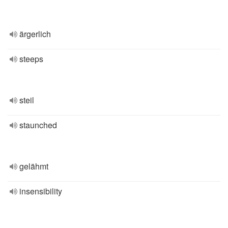
ärgerlich
steeps
steil
staunched
gelähmt
insensibility