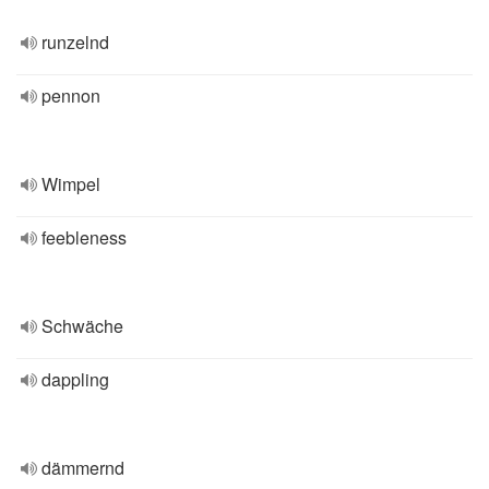
runzelnd
pennon
Wimpel
feebleness
Schwäche
dappling
dämmernd