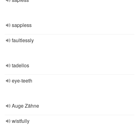
sappless
faultlessly
tadellos
eye-teeth
Auge Zähne
wistfully