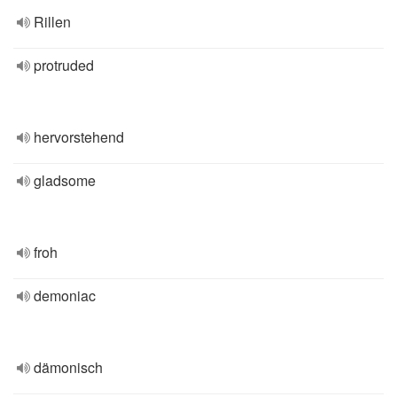
Rillen
protruded
hervorstehend
gladsome
froh
demoniac
dämonisch