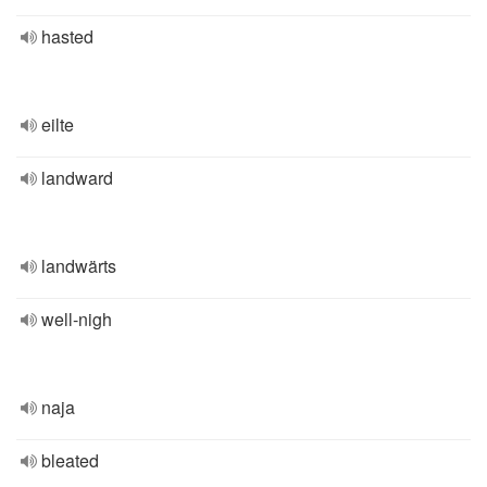
hasted
eilte
landward
landwärts
well-nigh
naja
bleated