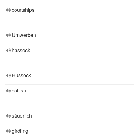
courtships
Umwerben
hassock
Hussock
coltish
säuerlich
girdling