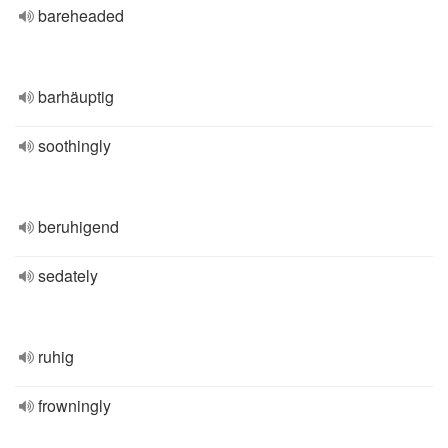
bareheaded
barhäuptig
soothingly
beruhigend
sedately
ruhig
frowningly