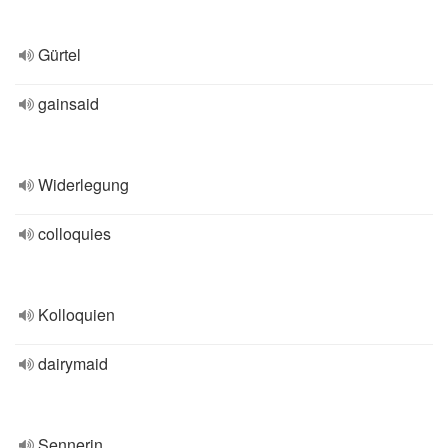
Gürtel
gainsaid
Widerlegung
colloquies
Kolloquien
dairymaid
Sennerin