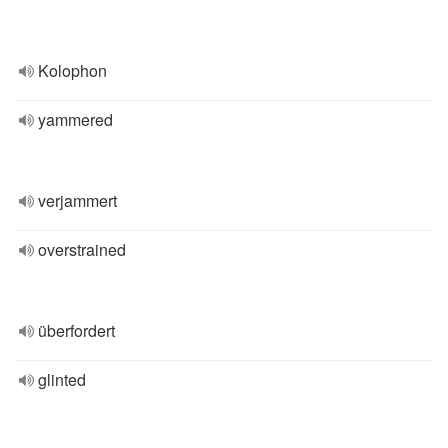
Kolophon
yammered
verjammert
overstrained
überfordert
glinted