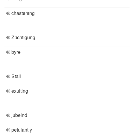
chastening
Züchtigung
byre
Stall
exulting
jubelnd
petulantly