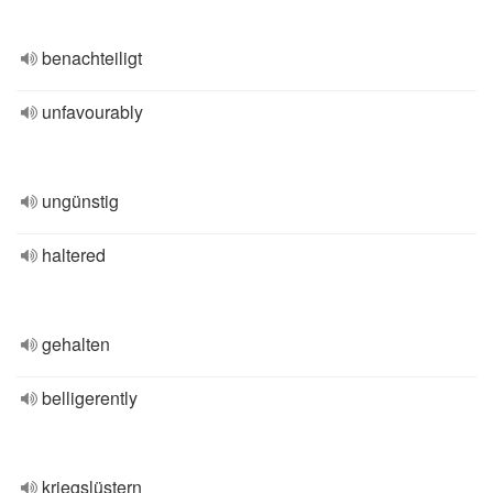
benachteiligt
unfavourably
ungünstig
haltered
gehalten
belligerently
kriegslüstern