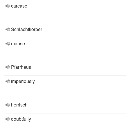
carcase
Schlachtkörper
manse
Pfarrhaus
imperiously
herrisch
doubtfully