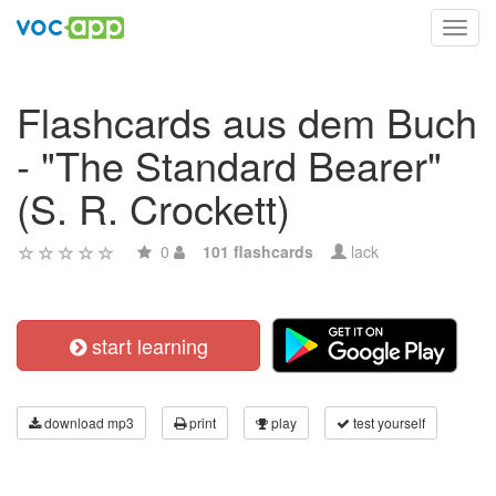
Toggl
navig
Flashcards aus dem Buch
- "The Standard Bearer"
(S. R. Crockett)
0
101 flashcards
lack
start learning
download mp3
print
play
test yourself