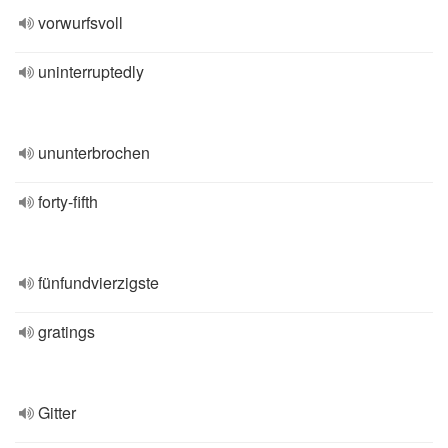
vorwurfsvoll
uninterruptedly
ununterbrochen
forty-fifth
fünfundvierzigste
gratings
Gitter