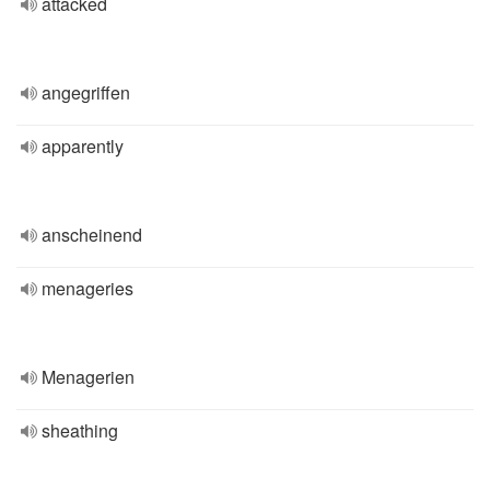
attacked
angegriffen
apparently
anscheinend
menageries
Menagerien
sheathing