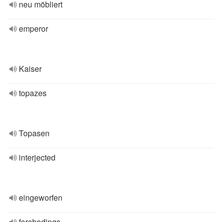
neu möbliert
emperor
Kaiser
topazes
Topasen
interjected
eingeworfen
forebodings