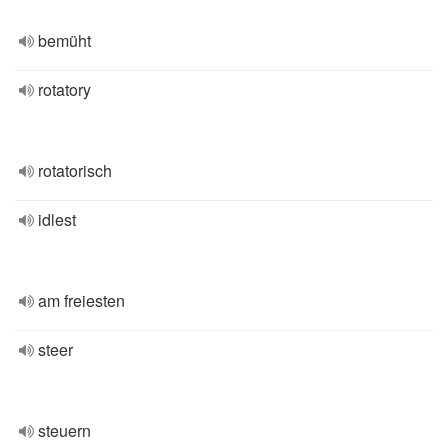
bemüht
rotatory
rotatorisch
idlest
am freiesten
steer
steuern