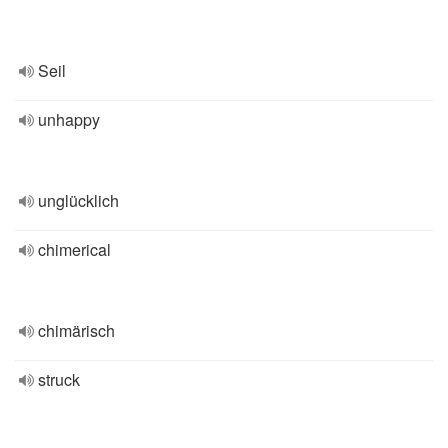
Seil
unhappy
unglücklich
chimerical
chimärisch
struck