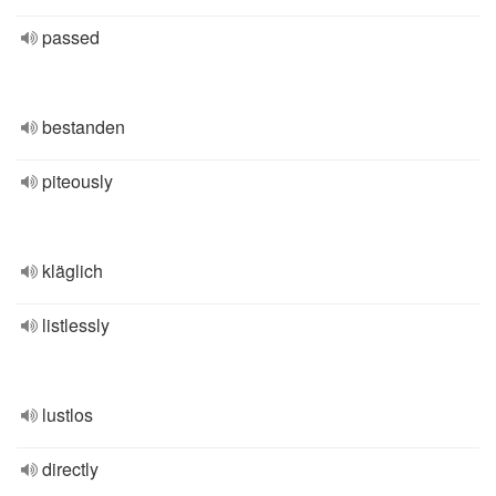
passed
bestanden
piteously
kläglich
listlessly
lustlos
directly