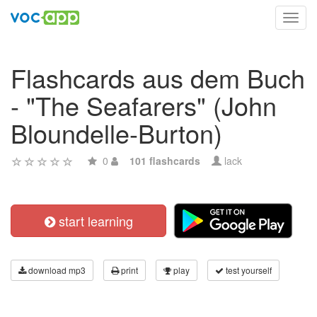
Toggl
navig
Flashcards aus dem Buch
- "The Seafarers" (John
Bloundelle-Burton)
0
101 flashcards
lack
start learning
download mp3
print
play
test yourself