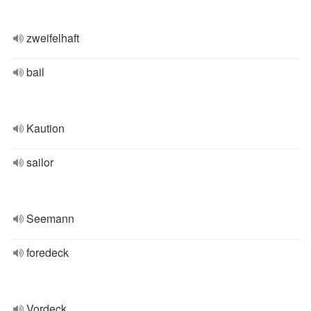
zweifelhaft
bail
Kaution
sailor
Seemann
foredeck
Vordeck