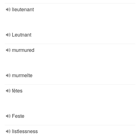
lieutenant
Leutnant
murmured
murmelte
fêtes
Feste
listlessness