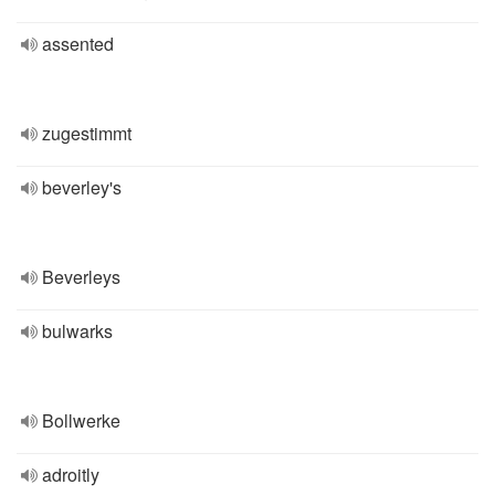
assented
zugestimmt
beverley's
Beverleys
bulwarks
Bollwerke
adroitly