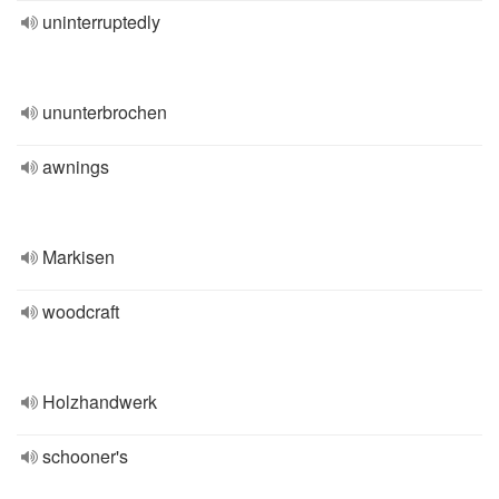
uninterruptedly
ununterbrochen
awnings
Markisen
woodcraft
Holzhandwerk
schooner's