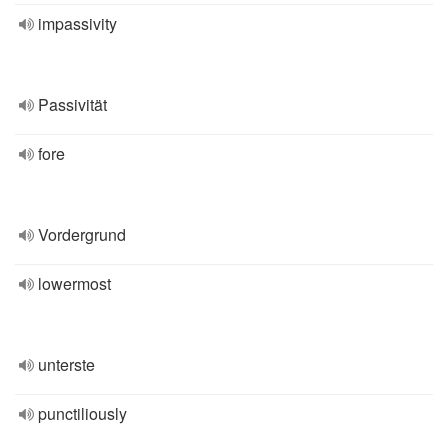
impassivity
Passivität
fore
Vordergrund
lowermost
unterste
punctiliously