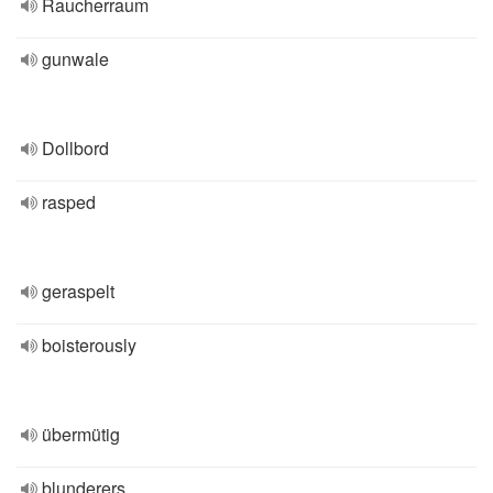
Raucherraum
gunwale
Dollbord
rasped
geraspelt
boisterously
übermütig
blunderers