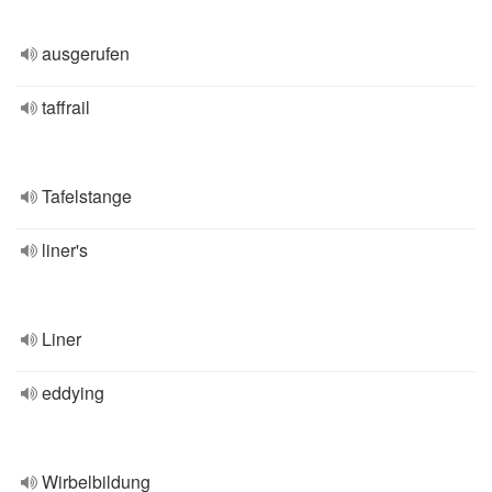
ausgerufen
taffrail
Tafelstange
liner's
Liner
eddying
Wirbelbildung