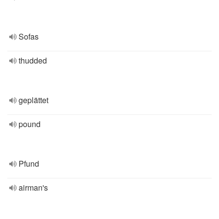
Sofas
thudded
geplättet
pound
Pfund
airman's