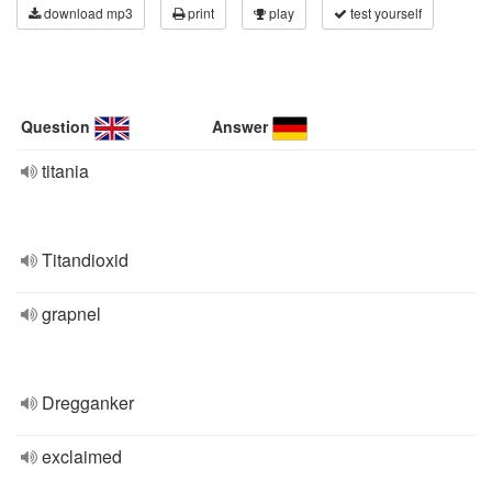
download mp3
print
play
test yourself
Question
Answer
titania
Titandioxid
grapnel
Dregganker
exclaimed