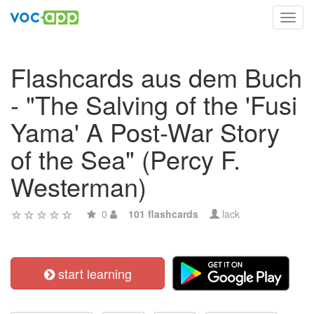
Toggl
navig
Flashcards aus dem Buch
- "The Salving of the 'Fusi
Yama' A Post-War Story
of the Sea" (Percy F.
Westerman)
0
101 flashcards
lack
start learning