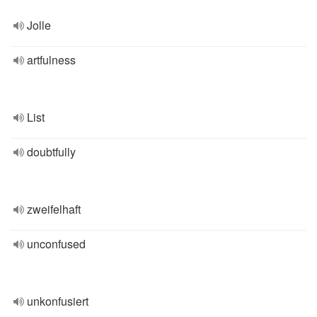
Jolle
artfulness
List
doubtfully
zweifelhaft
unconfused
unkonfusiert