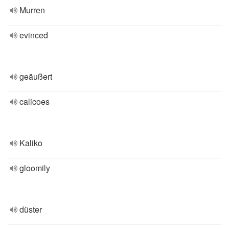
Murren
evinced
geäußert
calicoes
Kaliko
gloomily
düster