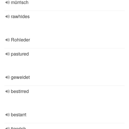
mürrisch
rawhides
Rohleder
pastured
geweidet
bestirred
bestarrt
tigerish