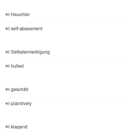
Heuchler
self-abasement
Selbsterniedrigung
hulled
geschält
plaintively
klagend