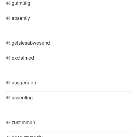
gutmütig
absently
geistesabwesend
exclaimed
ausgerufen
assenting
zustimmen