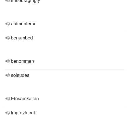
encouragingly
aufmunternd
benumbed
benommen
solitudes
Einsamkeiten
improvident