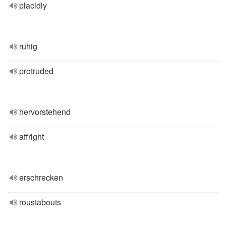
placidly
ruhig
protruded
hervorstehend
affright
erschrecken
roustabouts