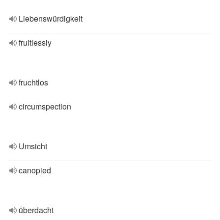
Liebenswürdigkeit
fruitlessly
fruchtlos
circumspection
Umsicht
canopied
überdacht