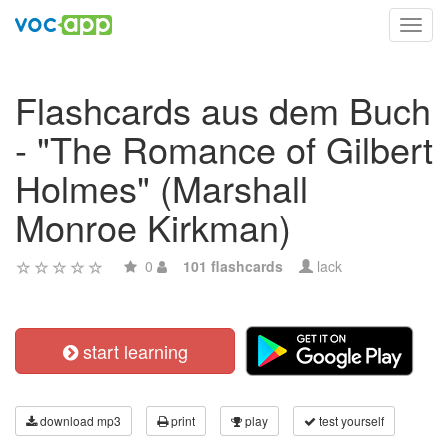
Toggl
navig
Flashcards aus dem Buch
- "The Romance of Gilbert
Holmes" (Marshall
Monroe Kirkman)
0
101 flashcards
lack
start learning
download mp3
print
play
test yourself