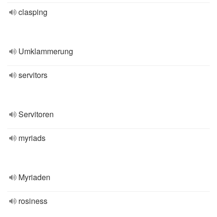
clasping
Umklammerung
servitors
Servitoren
myriads
Myriaden
rosiness