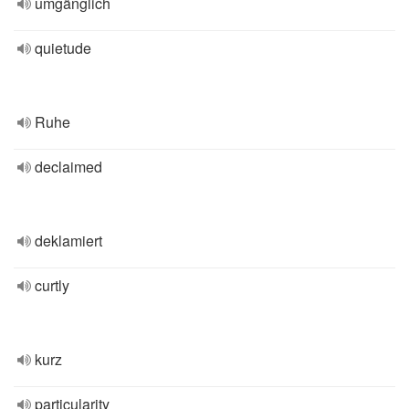
umgänglich
quietude
Ruhe
declaimed
deklamiert
curtly
kurz
particularity