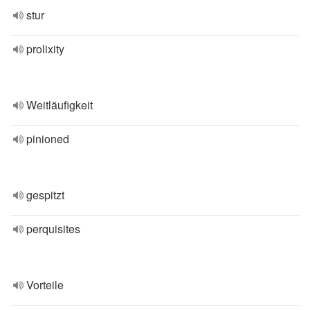
stur
prolixity
Weitläufigkeit
pinioned
gespitzt
perquisites
Vorteile