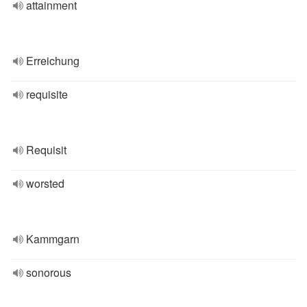
attainment
Erreichung
requisite
Requisit
worsted
Kammgarn
sonorous