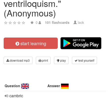
ventriloquism."
(Anonymous)
0
101 flashcards
lack
start learning
download mp3
print
play
test yourself
Question
Answer
cambric