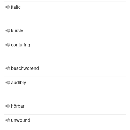
italic
kursiv
conjuring
beschwörend
audibly
hörbar
unwound