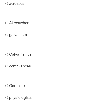
acrostics
Akrostichon
galvanism
Galvanismus
contrivances
Gerüchte
physiologists