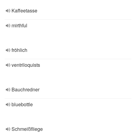
Kaffeetasse
mirthful
fröhlich
ventriloquists
Bauchredner
bluebottle
Schmeißfliege