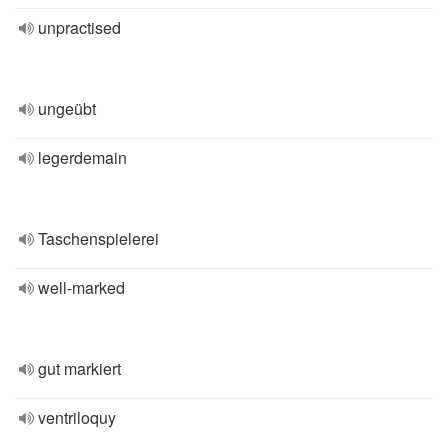
unpractised
ungeübt
legerdemain
Taschenspielerei
well-marked
gut markiert
ventriloquy