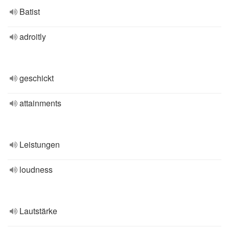
Batist
adroitly
geschickt
attainments
Leistungen
loudness
Lautstärke