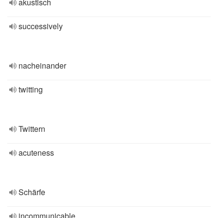
akustisch
successively
nacheinander
twitting
Twittern
acuteness
Schärfe
incommunicable