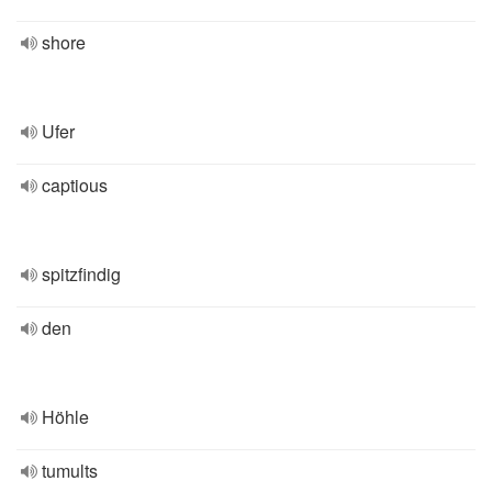
shore
Ufer
captious
spitzfindig
den
Höhle
tumults