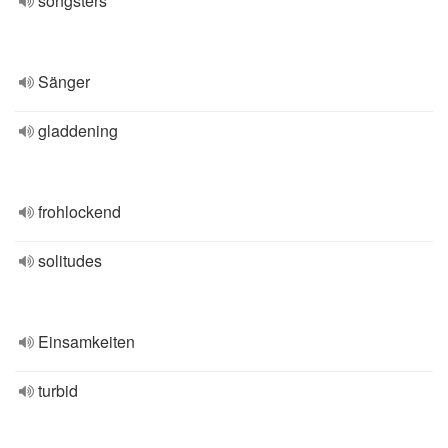
songsters
Sänger
gladdening
frohlockend
solitudes
Einsamkeiten
turbid