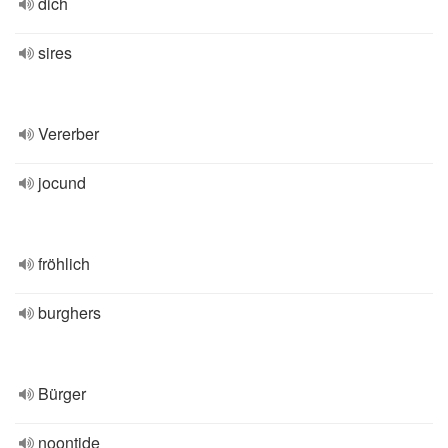
dich
sires
Vererber
jocund
fröhlich
burghers
Bürger
noontide