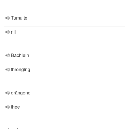
Tumulte
rill
Bächlein
thronging
drängend
thee