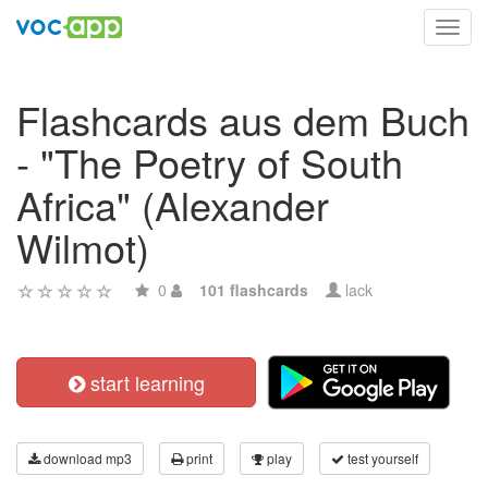
Toggl
navig
Flashcards aus dem Buch
- "The Poetry of South
Africa" (Alexander
Wilmot)
0
101 flashcards
lack
start learning
download mp3
print
play
test yourself