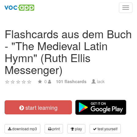
Toggl
navig
Flashcards aus dem Buch
- "The Medieval Latin
Hymn" (Ruth Ellis
Messenger)
0
101 flashcards
lack
start learning
download mp3
print
play
test yourself