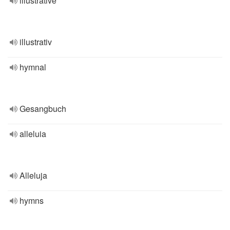
illustrative
illustrativ
hymnal
Gesangbuch
alleluia
Alleluja
hymns