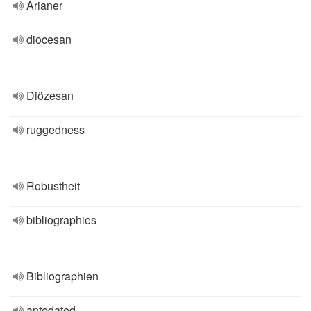
Arianer
diocesan
Diözesan
ruggedness
Robustheit
bibliographies
Bibliographien
antedated