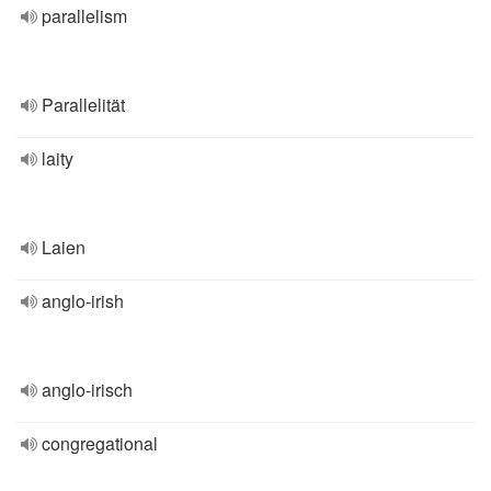
parallelism
Parallelität
laity
Laien
anglo-irish
anglo-irisch
congregational