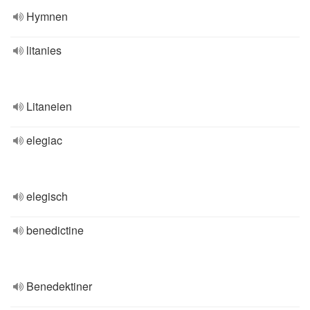
Hymnen
litanies
Litaneien
elegiac
elegisch
benedictine
Benedektiner