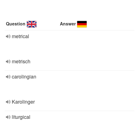
Question
Answer
metrical
metrisch
carolingian
Karolinger
liturgical