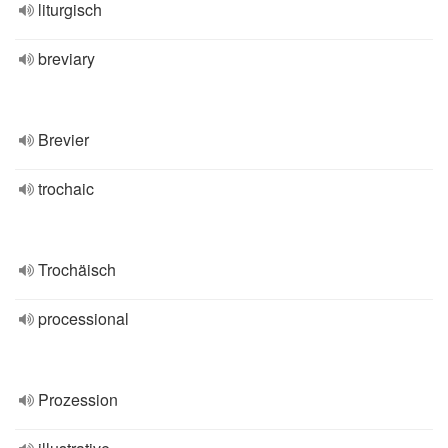
liturgisch
breviary
Brevier
trochaic
Trochäisch
processional
Prozession