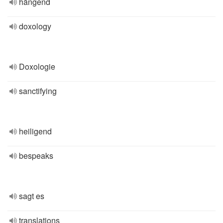
hängend
doxology
Doxologie
sanctifying
heiligend
bespeaks
sagt es
translations