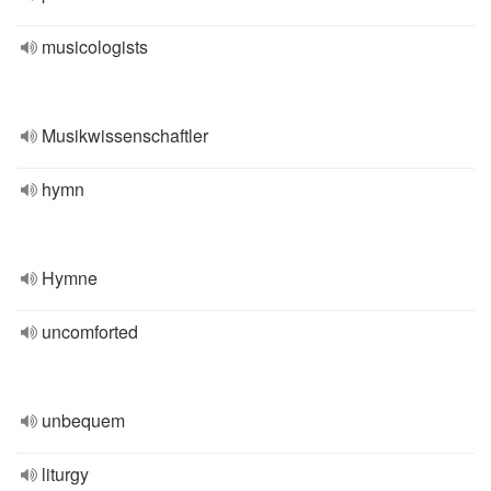
musicologists
Musikwissenschaftler
hymn
Hymne
uncomforted
unbequem
liturgy