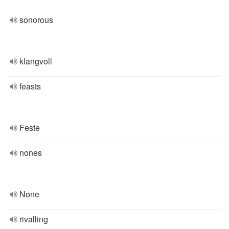
sonorous
klangvoll
feasts
Feste
nones
None
rivalling