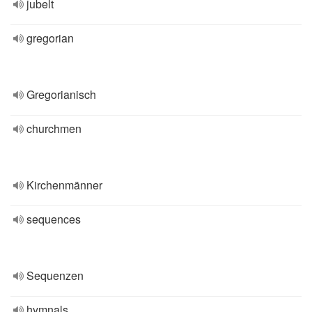
jubelt
gregorian
Gregorianisch
churchmen
Kirchenmänner
sequences
Sequenzen
hymnals