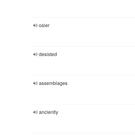
osier
desisted
assemblages
anciently