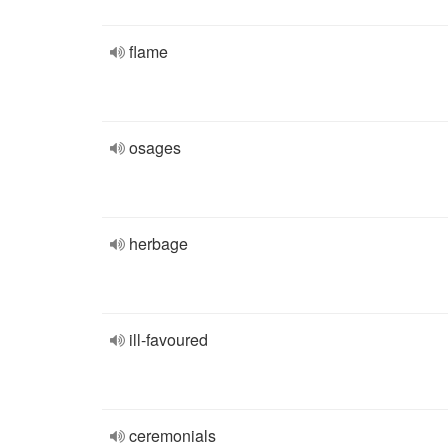
flame
osages
herbage
ill-favoured
ceremonials