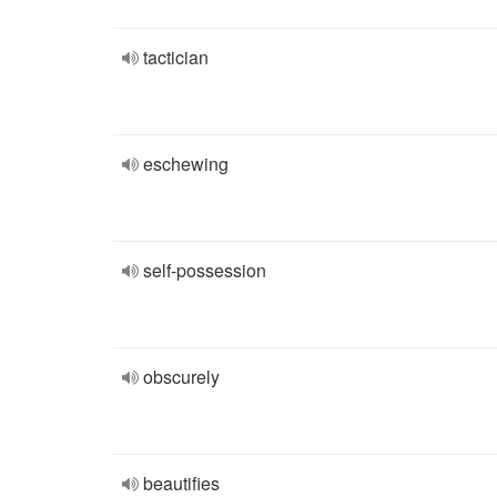
tactician
eschewing
self-possession
obscurely
beautifies