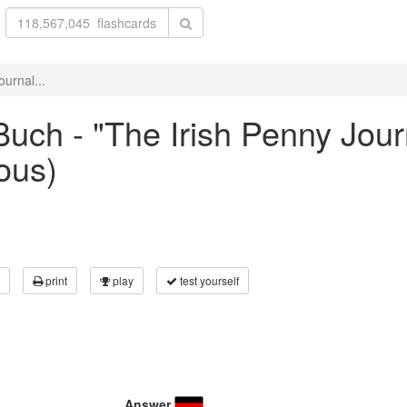
urnal...
ch - "The Irish Penny Journ
ous)
print
play
test yourself
Answer