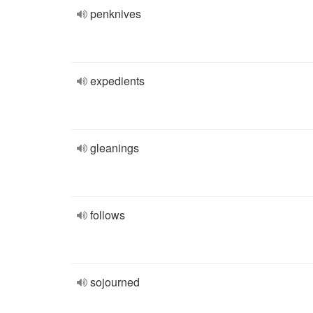
penknives
expedients
gleanings
follows
sojourned