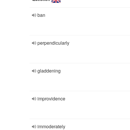
ban
perpendicularly
gladdening
improvidence
immoderately