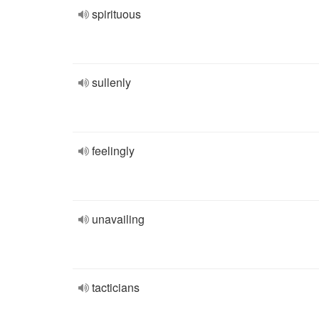
spirituous
sullenly
feelingly
unavailing
tacticians