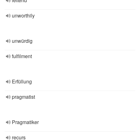
leitend
unworthily
unwürdig
fulfilment
Erfüllung
pragmatist
Pragmatiker
recurs