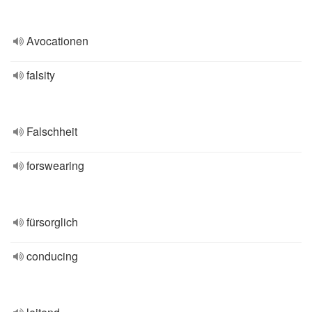
Avocationen
falsity
Falschheit
forswearing
fürsorglich
conducing