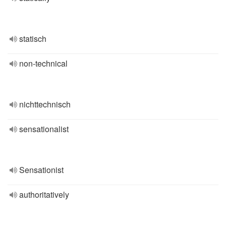
statisch
non-technical
nichttechnisch
sensationalist
Sensationist
authoritatively