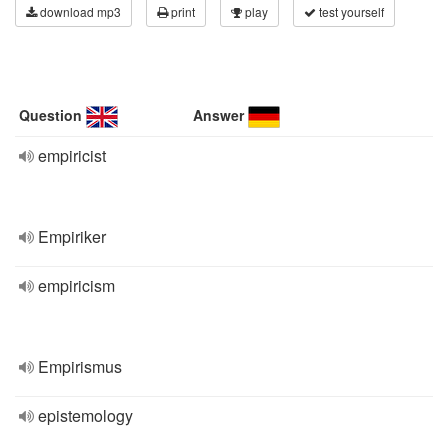
download mp3
print
play
test yourself
Question
Answer
empiricist
Empiriker
empiricism
Empirismus
epistemology