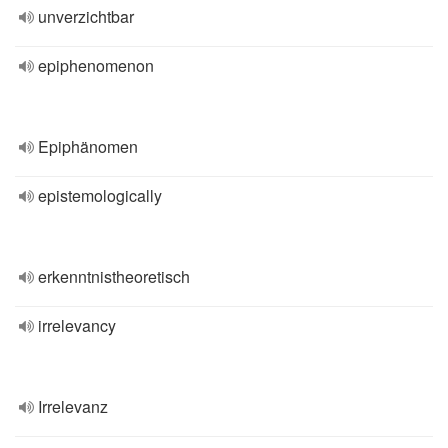
unverzichtbar
epiphenomenon
Epiphänomen
epistemologically
erkenntnistheoretisch
irrelevancy
Irrelevanz