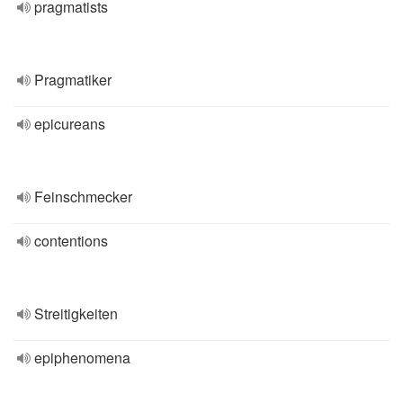
pragmatists
Pragmatiker
epicureans
Feinschmecker
contentions
Streitigkeiten
epiphenomena