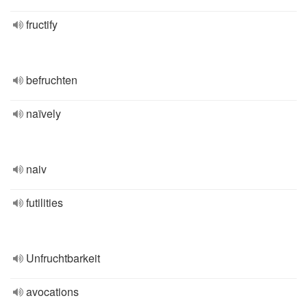
fructify
befruchten
naïvely
naiv
futilities
Unfruchtbarkeit
avocations