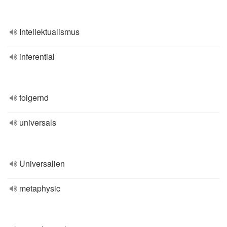
Intellektualismus
inferential
folgernd
universals
Universalien
metaphysic