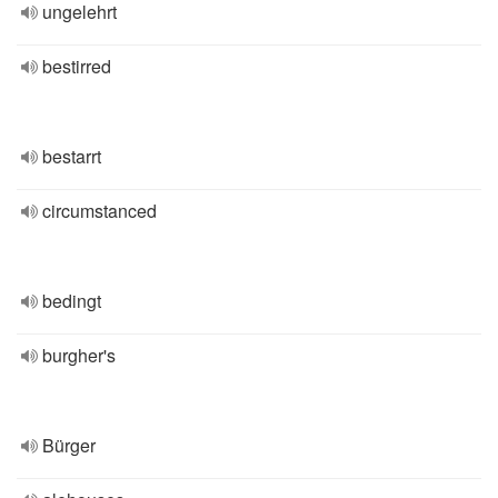
ungelehrt
bestirred
bestarrt
circumstanced
bedingt
burgher's
Bürger