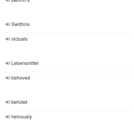
Swithins
victuals
Lebensmittel
behoved
behütet
heinously