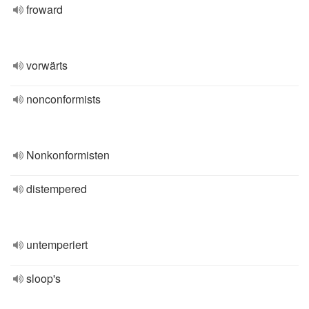
froward
vorwärts
nonconformists
Nonkonformisten
distempered
untemperiert
sloop's