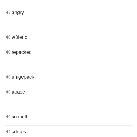
angry
wütend
repacked
umgepackt
apace
schnell
crimps