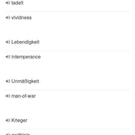
tadelt
vividness
Lebendigkeit
intemperance
Unmäßigkeit
man-of-war
Krieger
swithin's