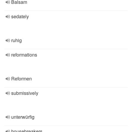
Balsam
sedately
ruhig
reformations
Reformen
submissively
unterwürfig
housebreakers