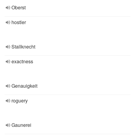
Oberst
hostler
Stallknecht
exactness
Genauigkeit
roguery
Gaunerei