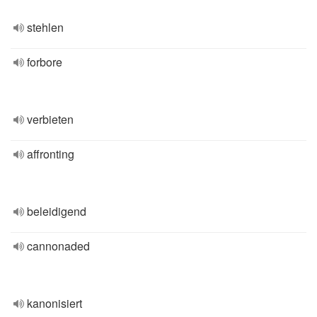
stehlen
forbore
verbieten
affronting
beleidigend
cannonaded
kanonisiert