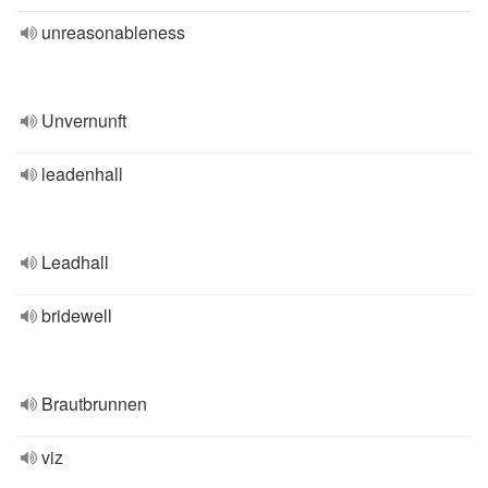
unreasonableness
Unvernunft
leadenhall
Leadhall
bridewell
Brautbrunnen
viz