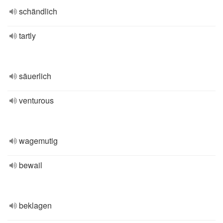
schändlich
tartly
säuerlich
venturous
wagemutig
bewail
beklagen