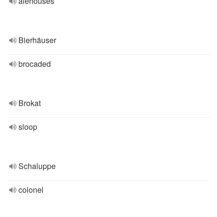
alehouses
Bierhäuser
brocaded
Brokat
sloop
Schaluppe
colonel