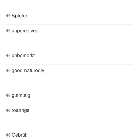
Spieler
unperceived
unbemerkt
good-naturedly
gutmütig
roarings
Gebrüll