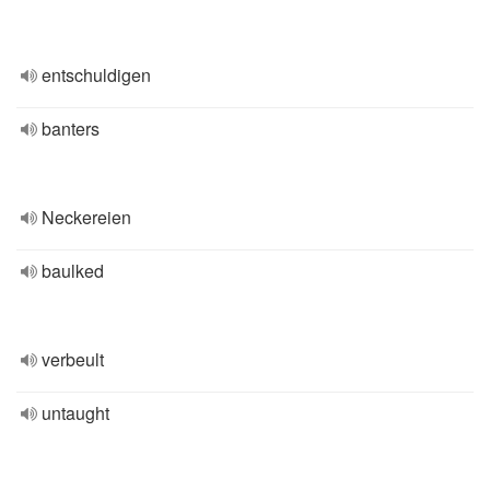
entschuldigen
banters
Neckereien
baulked
verbeult
untaught