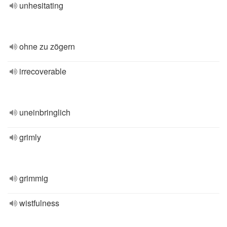
unhesitating
ohne zu zögern
irrecoverable
uneinbringlich
grimly
grimmig
wistfulness