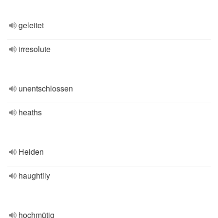
geleitet
irresolute
unentschlossen
heaths
Heiden
haughtily
hochmütig