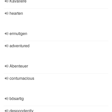
Kavaliere
hearten
ermutigen
adventured
Abenteuer
contumacious
bösartig
despondently