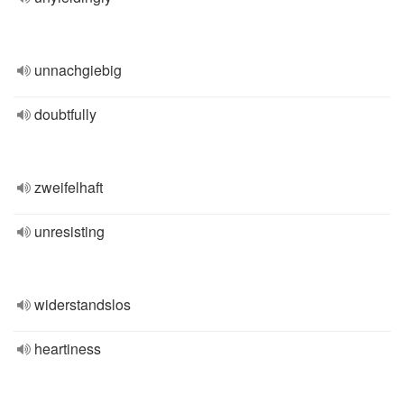
unnachgiebig
doubtfully
zweifelhaft
unresisting
widerstandslos
heartiness