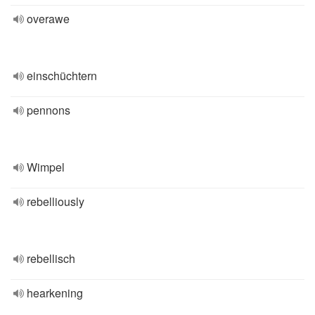
overawe
einschüchtern
pennons
Wimpel
rebelliously
rebellisch
hearkening