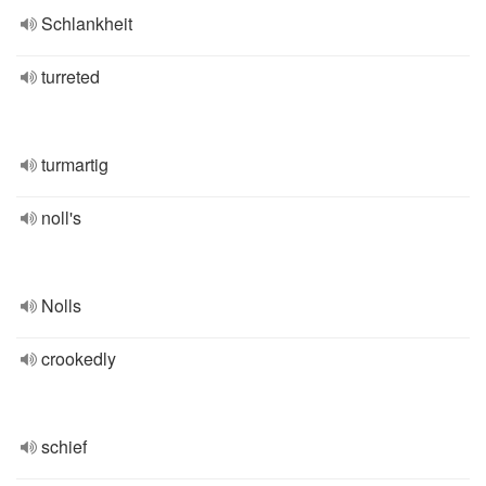
Schlankheit
turreted
turmartig
noll's
Nolls
crookedly
schief