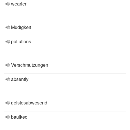
wearier
Müdigkeit
pollutions
Verschmutzungen
absently
geistesabwesend
baulked