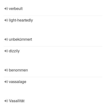
verbeult
light-heartedly
unbekümmert
dizzily
benommen
vassalage
Vasallität