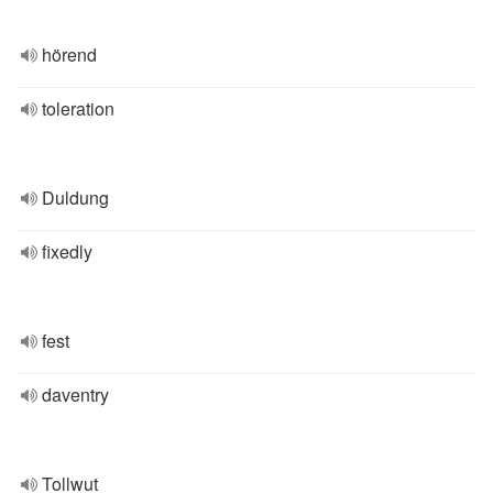
hörend
toleration
Duldung
fixedly
fest
daventry
Tollwut