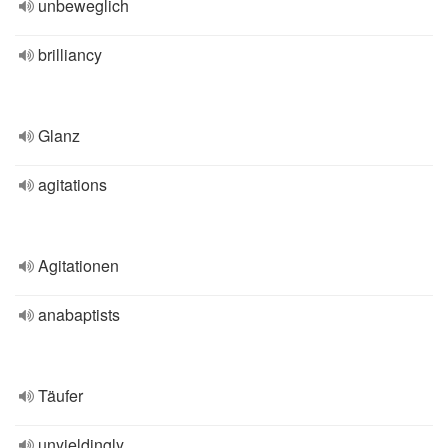
unbeweglich
brilliancy
Glanz
agitations
Agitationen
anabaptists
Täufer
unyieldingly