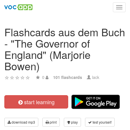
Toggl
navig
Flashcards aus dem Buch
- "The Governor of
England" (Marjorie
Bowen)
0
101 flashcards
lack
start learning
download mp3
print
play
test yourself