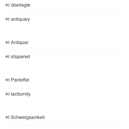
überlegte
antiquary
Antiquar
slippered
Pantoffel
taciturnity
Schweigsamkeit