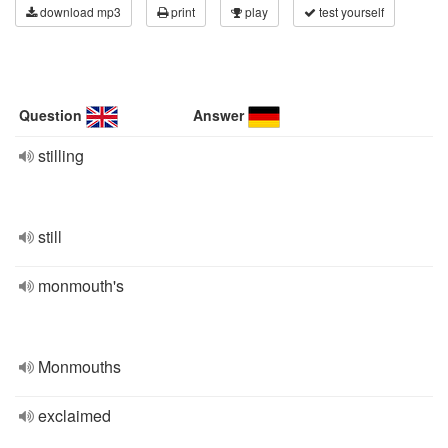
download mp3
print
play
test yourself
Question
Answer
stilling
still
monmouth's
Monmouths
exclaimed