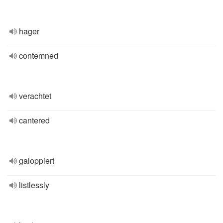
hager
contemned
verachtet
cantered
galoppiert
listlessly