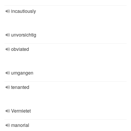
incautiously
unvorsichtig
obviated
umgangen
tenanted
Vermietet
manorial