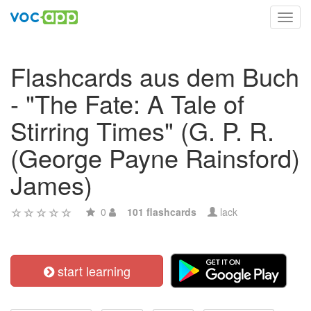
Toggl
navig
Flashcards aus dem Buch
- "The Fate: A Tale of
Stirring Times" (G. P. R.
(George Payne Rainsford)
James)
0
101 flashcards
lack
start learning