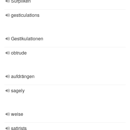
Surpliken
gesticulations
Gestikulationen
obtrude
aufdrängen
sagely
weise
satirists