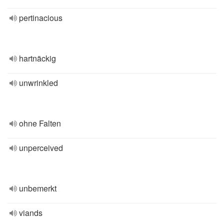
pertinacious
hartnäckig
unwrinkled
ohne Falten
unperceived
unbemerkt
viands