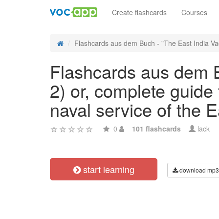
Create flashcards
Courses
Flashcards aus dem Buch - "The East India Va
Flashcards aus dem B
2) or, complete guide t
naval service of the
0
101 flashcards
lack
start learning
download mp3