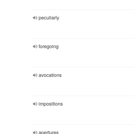
peculiarly
foregoing
avocations
impositions
apertures