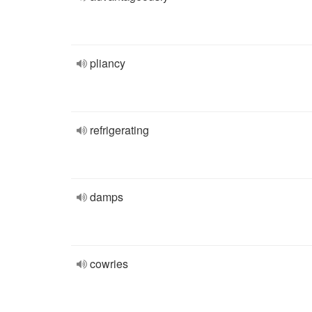
pliancy
refrigerating
damps
cowries