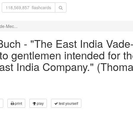
de-Mec...
uch - "The East India Vade
o gentlemen intended for the 
 East India Company." (Thom
print
play
test yourself