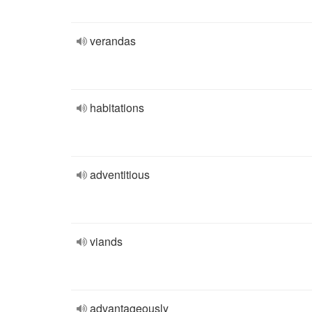
verandas
habitations
adventitious
viands
advantageously