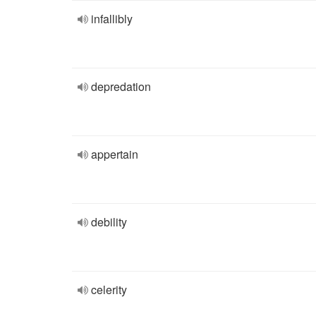
infallibly
depredation
appertain
debility
celerity