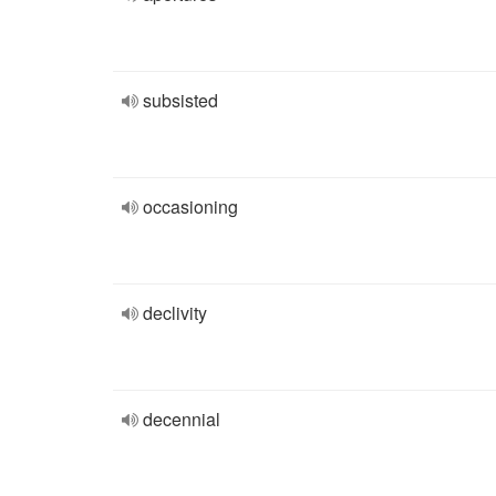
subsisted
occasioning
declivity
decennial