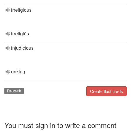
irreligious
irreligiös
injudicious
unklug
Deutsch
Create flashcards
You must sign in to write a comment