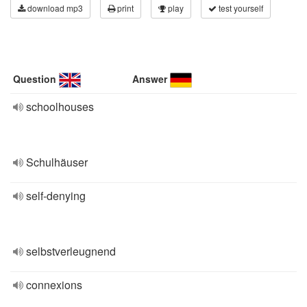
download mp3
print
play
test yourself
Question
Answer
schoolhouses
Schulhäuser
self-denying
selbstverleugnend
connexions