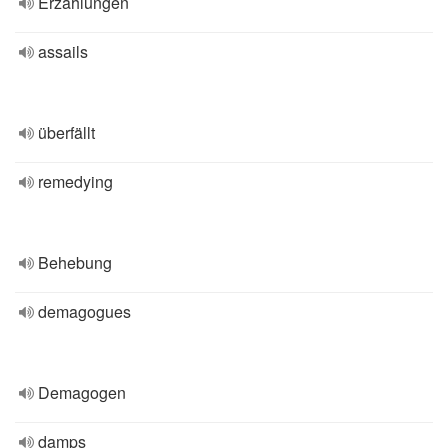
Erzählungen
assails
überfällt
remedying
Behebung
demagogues
Demagogen
damps