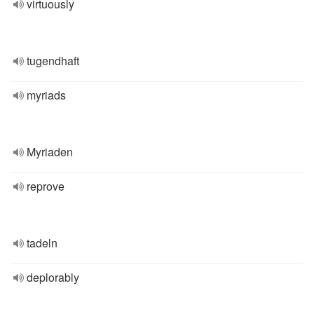
virtuously
tugendhaft
myriads
Myriaden
reprove
tadeln
deplorably