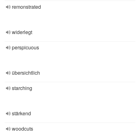
remonstrated
widerlegt
perspicuous
übersichtlich
starching
stärkend
woodcuts