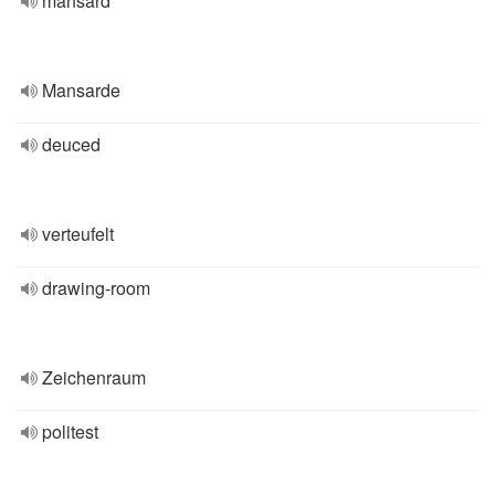
mansard
Mansarde
deuced
verteufelt
drawing-room
Zeichenraum
politest