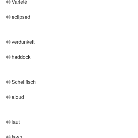
Varieté
eclipsed
verdunkelt
haddock
Schellfisch
aloud
laut
fawn