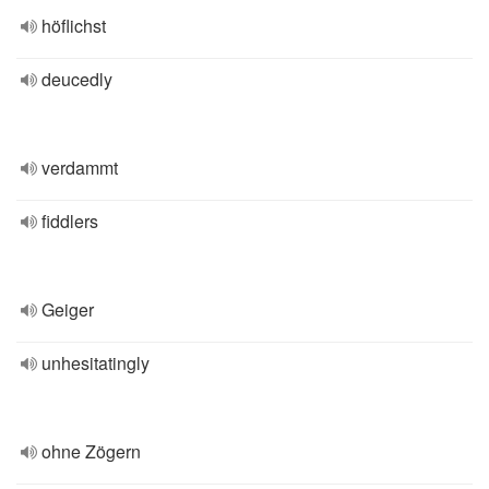
höflichst
deucedly
verdammt
fiddlers
Geiger
unhesitatingly
ohne Zögern