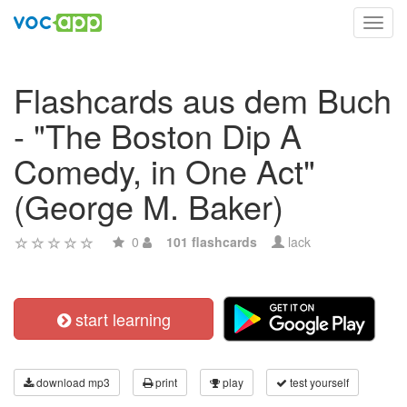
Toggl
navig
Flashcards aus dem Buch
- "The Boston Dip A
Comedy, in One Act"
(George M. Baker)
0
101 flashcards
lack
start learning
download mp3
print
play
test yourself