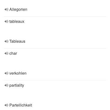
Allegorien
tableaux
Tableaus
char
verkohlen
partiality
Parteilichkeit