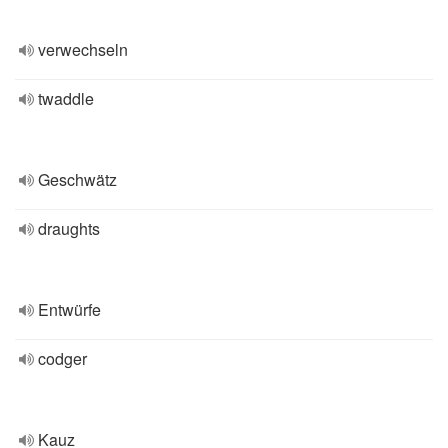
verwechseln
twaddle
Geschwätz
draughts
Entwürfe
codger
Kauz