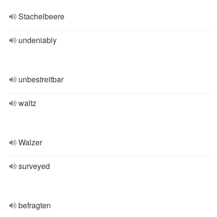
Stachelbeere
undeniably
unbestreitbar
waltz
Walzer
surveyed
befragten