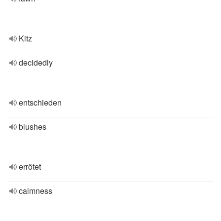
Kitz
decidedly
entschieden
blushes
errötet
calmness