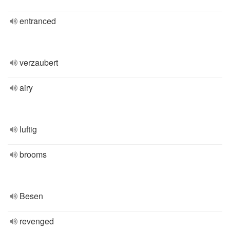
entranced
verzaubert
airy
luftig
brooms
Besen
revenged