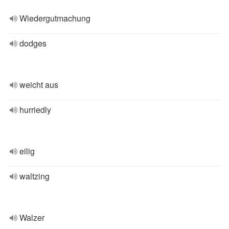
Wiedergutmachung
dodges
weicht aus
hurriedly
eilig
waltzing
Walzer