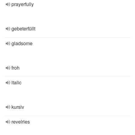
prayerfully
gebeterfüllt
gladsome
froh
italic
kursiv
revelries