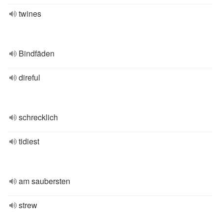
twines
Bindfäden
direful
schrecklich
tidiest
am saubersten
strew