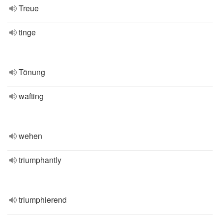
Treue
tinge
Tönung
wafting
wehen
triumphantly
triumphierend