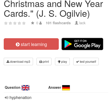
Christmas and New Year
Cards." (J. S. Ogilvie)
0
101 flashcards
lack
start learning
download mp3
print
play
test yourself
Question
Answer
hyphenation