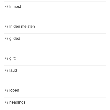
inmost
in den meisten
glided
glitt
laud
loben
headings