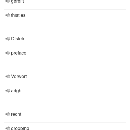
gereift
thistles
Disteln
preface
Vorwort
aright
recht
drooping