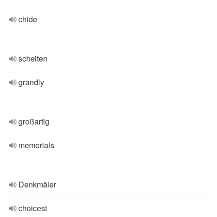
chide
schelten
grandly
großartig
memorials
Denkmäler
choicest