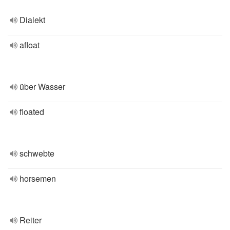
Dialekt
afloat
über Wasser
floated
schwebte
horsemen
Reiter