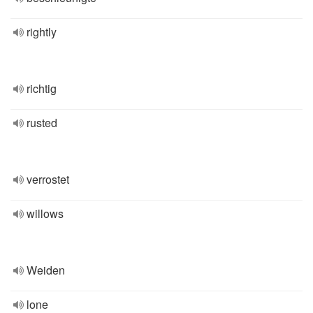
rightly
richtig
rusted
verrostet
willows
Weiden
lone