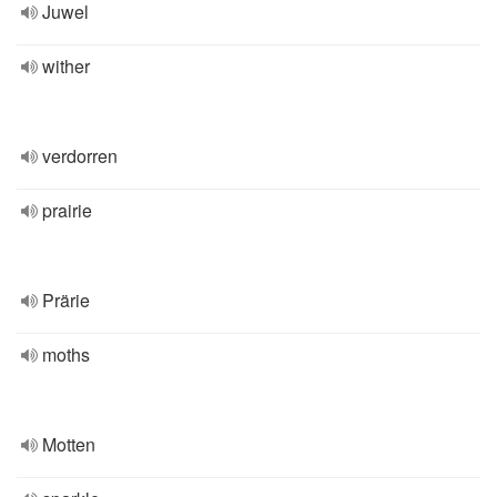
Juwel
wither
verdorren
prairie
Prärie
moths
Motten