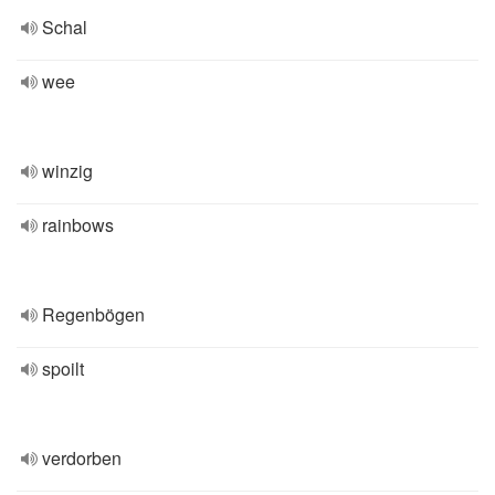
Schal
wee
winzig
rainbows
Regenbögen
spoilt
verdorben