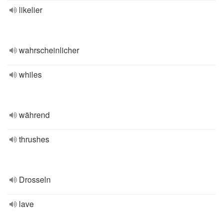
likelier
wahrscheinlicher
whiles
während
thrushes
Drosseln
lave