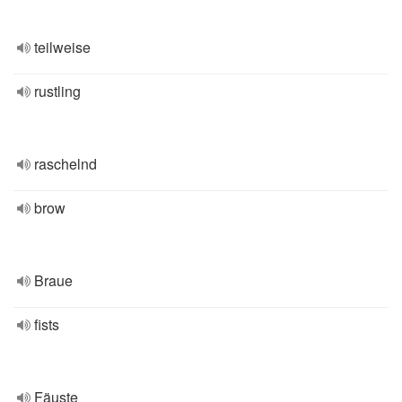
teilweise
rustling
raschelnd
brow
Braue
fists
Fäuste