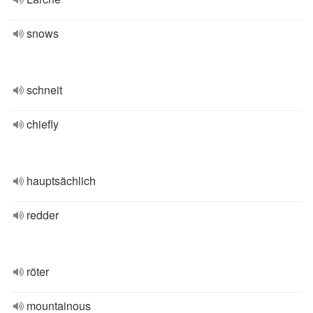
snows
schneit
chiefly
hauptsächlich
redder
röter
mountainous