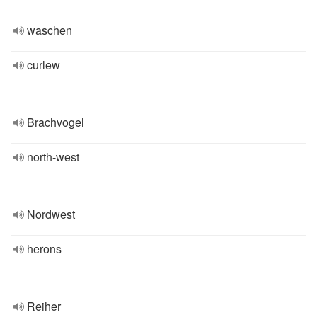
waschen
curlew
Brachvogel
north-west
Nordwest
herons
Reiher