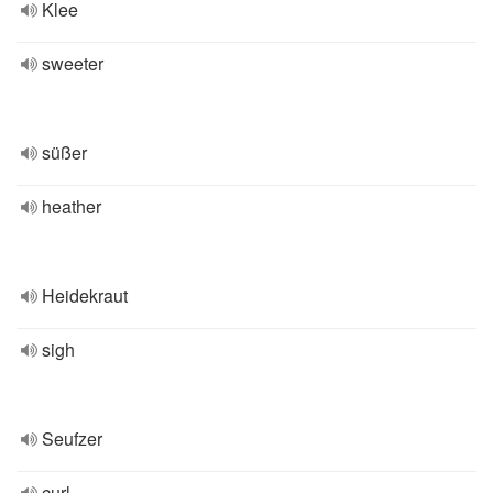
Klee
sweeter
süßer
heather
Heidekraut
sigh
Seufzer
curl