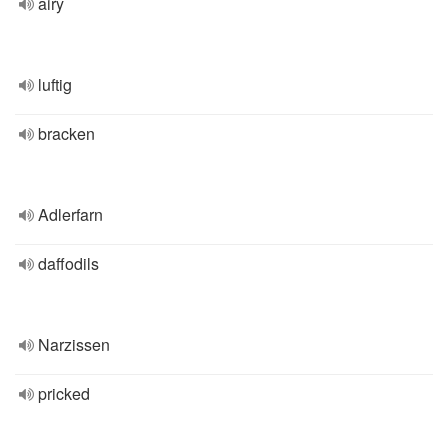
airy
luftig
bracken
Adlerfarn
daffodils
Narzissen
pricked