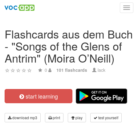
Toggl
navig
Flashcards aus dem Buch
- "Songs of the Glens of
Antrim" (Moira O’Neill)
0
101 flashcards
lack
start learning
download mp3
print
play
test yourself