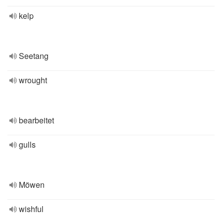
kelp
Seetang
wrought
bearbeitet
gulls
Möwen
wishful