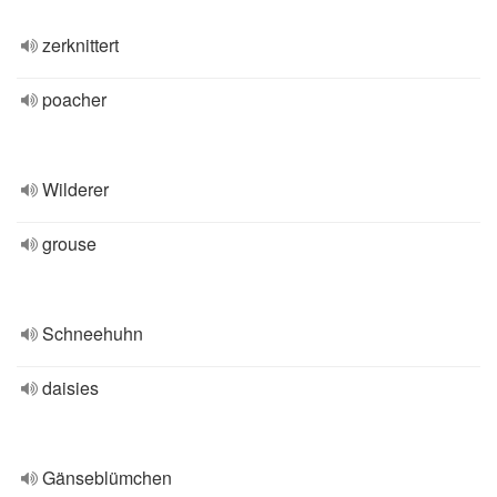
zerknittert
poacher
Wilderer
grouse
Schneehuhn
daisies
Gänseblümchen