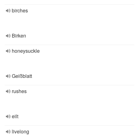
birches
Birken
honeysuckle
Geißblatt
rushes
eilt
livelong