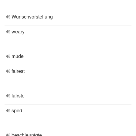
Wunschvorstellung
weary
müde
fairest
fairste
sped
beschleunigte