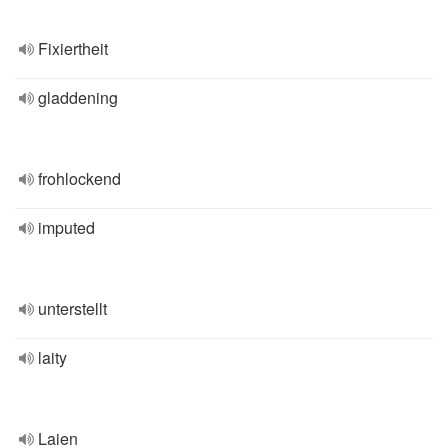
Fixiertheit
gladdening
frohlockend
imputed
unterstellt
laity
Laien