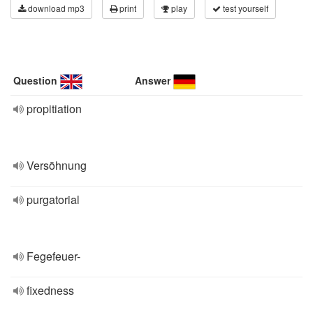
download mp3
print
play
test yourself
Question
Answer
propitiation
Versöhnung
purgatorial
Fegefeuer-
fixedness