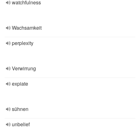
watchfulness
Wachsamkeit
perplexity
Verwirrung
expiate
sühnen
unbelief