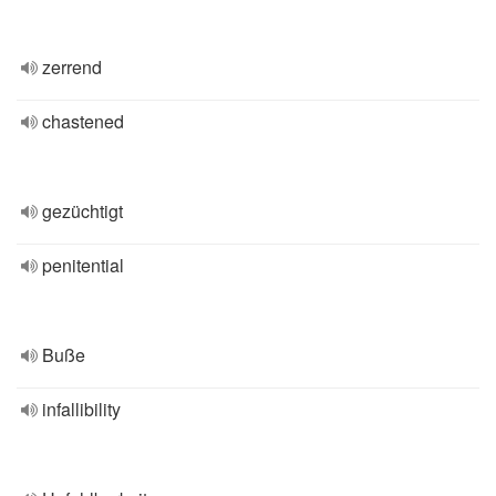
zerrend
chastened
gezüchtigt
penitential
Buße
infallibility