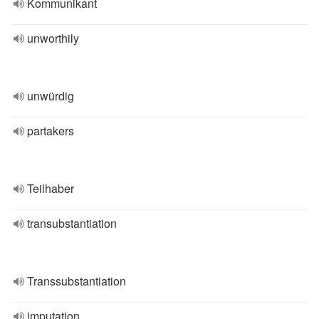
Kommunikant
unworthily
unwürdig
partakers
Teilhaber
transubstantiation
Transsubstantiation
imputation