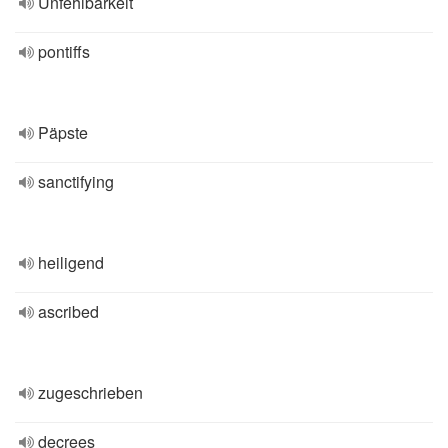
Unfehlbarkeit
pontiffs
Päpste
sanctifying
heiligend
ascribed
zugeschrieben
decrees